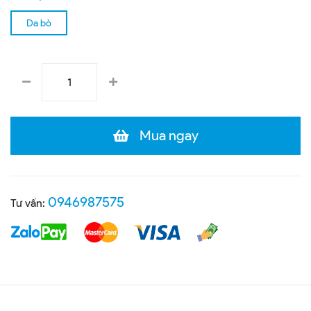
Da bò
Mua ngay
0946987575
Tư vấn: