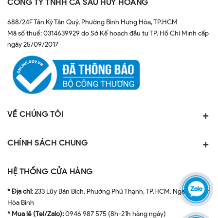
CÔNG TY TNHH CÁ SẤU HUY HOÀNG
688/24F Tân Kỳ Tân Quý, Phường Bình Hưng Hòa, TP.HCM
Mã số thuế: 0314639929 do Sở Kế hoạch đầu tư TP. Hồ Chí Minh cấp
ngày 25/09/2017
VỀ CHÚNG TÔI
CHÍNH SÁCH CHUNG
HỆ THỐNG CỬA HÀNG
* Địa chỉ
: 233 Lũy Bán Bích, Phường Phú Thạnh, TP.HCM. Ngay ngã tư
Hòa Bình
* Mua lẻ (Tel/Zalo):
0946 987 575 (8h-21h hàng ngày)