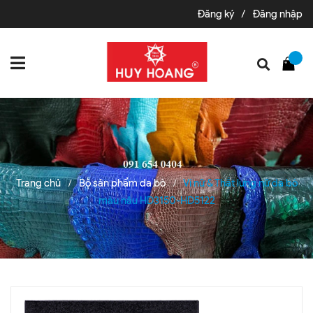
Đăng ký
/
Đăng nhập
Trang chủ
Bộ sản phẩm da bò
Ví nữ & Thắt lưng nữ da bò
/
/
màu nâu HD3150-HD5122