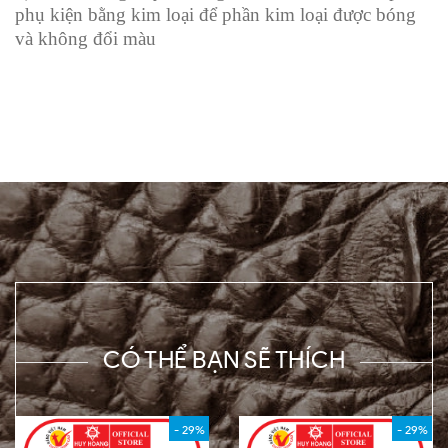
phụ kiện bằng kim loại để phần kim loại được bóng
và không đổi màu
CÓ THỂ BẠN SẼ THÍCH
- 29%
- 29%