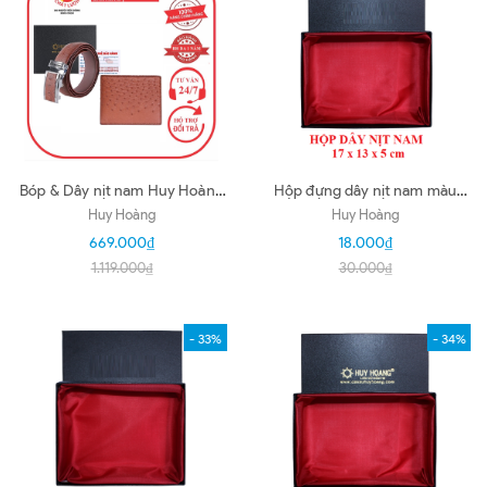
Bóp & Dây nịt nam Huy Hoàng
Hộp đựng dây nịt nam màu
da đà điểu da bụng màu nâu
đen HD9014
Huy Hoàng
Huy Hoàng
đỏ HD2407-HD4446
669.000₫
18.000₫
1.119.000₫
30.000₫
- 33%
- 34%