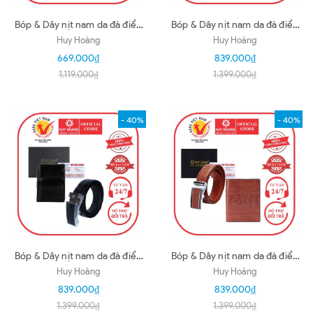
Bóp & Dây nịt nam da đà điểu
Bóp & Dây nịt nam da đà điểu
da bụng màu vàng bò HD2418-
da chân màu nâu đất HD2415-
Huy Hoàng
Huy Hoàng
HD4435
HD4402
669.000₫
839.000₫
1.119.000₫
1.399.000₫
- 40%
- 40%
Bóp & Dây nịt nam da đà điểu
Bóp & Dây nịt nam da đà điểu
da chân màu đen HD2413-
da chân màu vàng bò HD2412-
Huy Hoàng
Huy Hoàng
HD4401
HD4403
839.000₫
839.000₫
1.399.000₫
1.399.000₫