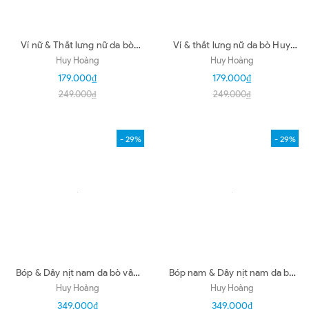
Ví nữ & Thắt lưng nữ da bò
Ví & thắt lưng nữ da bò Huy
màu hồng HD3128-HD5132
Hoàng màu đỏ HD3121-HD5111
Huy Hoàng
Huy Hoàng
179.000₫
179.000₫
249.000₫
249.000₫
- 29%
- 29%
Bóp & Dây nịt nam da bò vân
Bóp nam & Dây nịt nam da bò
cá sấu màu nâu HD2121-
màu đen HD2120-HD4114
Huy Hoàng
Huy Hoàng
HD4115
349.000₫
349.000₫