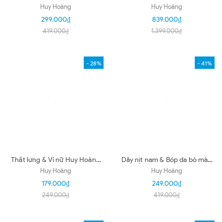
đen HD2108-HD4120
màu nâu đỏ HD2202-HD4240
Huy Hoàng
Huy Hoàng
299.000₫
839.000₫
419.000₫
1.399.000₫
- 28%
- 41%
Thắt lưng & Ví nữ Huy Hoàng
Dây nịt nam & Bóp da bò màu
da bò màu nâu HD5112-HD3123
nâu HD4127-HD3138 (đầu khóa
Huy Hoàng
Huy Hoàng
giao ngẫu nhiên)
179.000₫
249.000₫
249.000₫
419.000₫