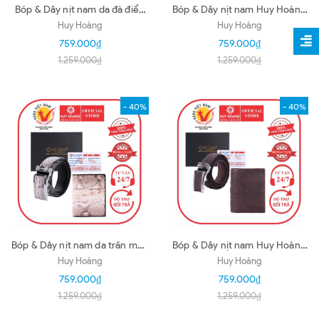
Bóp & Dây nịt nam da đà điểu
Bóp & Dây nịt nam Huy Hoàng
da chân màu đen HD2402-
da đà điểu da chân màu vàng
Huy Hoàng
Huy Hoàng
HD4401
bò HD2401-HD4403
759.000₫
759.000₫
1.259.000₫
1.259.000₫
- 40%
- 40%
Bóp & Dây nịt nam da trăn màu
Bóp & Dây nịt nam Huy Hoàng
da nguyên thủy HD2306-
da trăn màu nâu HD2305-
Huy Hoàng
Huy Hoàng
HD4311
HD4312
759.000₫
759.000₫
1.259.000₫
1.259.000₫