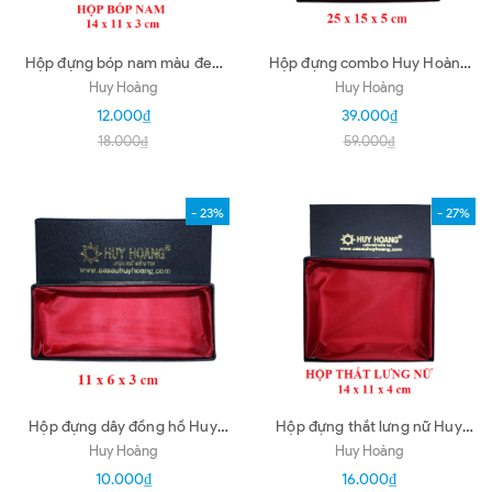
Hộp đựng bóp nam màu đen
Hộp đựng combo Huy Hoàng
HD9013
màu đen HD9008
Huy Hoàng
Huy Hoàng
12.000₫
39.000₫
18.000₫
59.000₫
- 23%
- 27%
Hộp đựng dây đồng hồ Huy
Hộp đựng thắt lưng nữ Huy
Hoàng màu đen HD9007
Hoàng màu đen HD9006
Huy Hoàng
Huy Hoàng
10.000₫
16.000₫