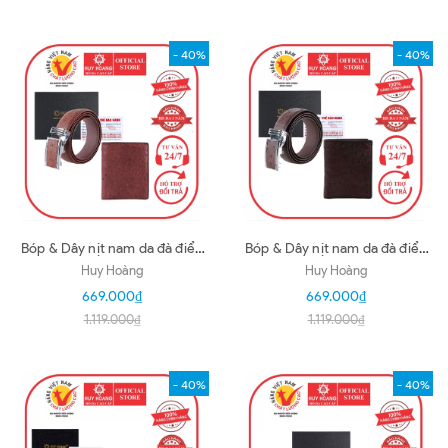
- 40%
- 40%
Bóp & Dây nịt nam da đà điểu
Bóp & Dây nịt nam da đà điểu
da bụng màu nâu đỏ HD2409-
da bụng màu nâu đất HD2408-
Huy Hoàng
Huy Hoàng
HD4446
HD4444
669.000₫
669.000₫
1.119.000₫
1.119.000₫
- 40%
- 40%