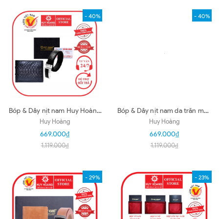
- 40%
- 40%
Bóp & Dây nịt nam Huy Hoàng
Bóp & Dây nịt nam da trăn màu
da trăn màu đen HD2302-
da nguyên thủy HD2301-
Huy Hoàng
Huy Hoàng
HD4302
HD4301
669.000₫
669.000₫
1.119.000₫
1.119.000₫
- 29%
- 23%