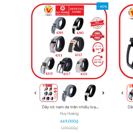
- 40%
Dây nịt nam da trăn nhiều loại
Dâ
nhiều màu HD4301-02-11-12-15-
k
Huy Hoàng
17-31
669.000₫
1.119.000₫