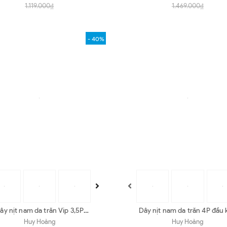
1.119.000₫
1.469.000₫
- 40%
ây nịt nam da trăn Vip 3,5P
Dây nịt nam da trăn 4P đầu 
 da nguyên thủy, đen, trắng,
màu da nguyên thủy, đen, tr
Huy Hoàng
Huy Hoàng