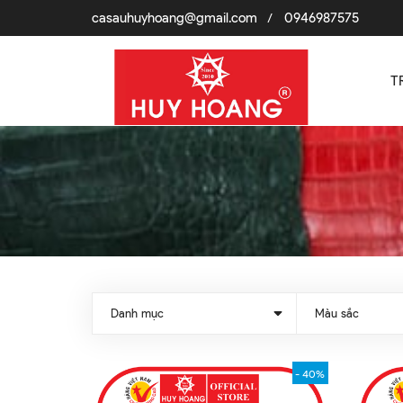
casauhuyhoang@gmail.com
0946987575
/
T
Danh mục
Màu sắc
- 40%