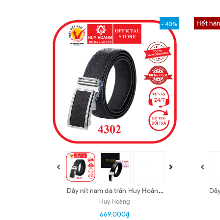
Hết hà
- 40%
Dây nịt nam da trăn Huy Hoàng
Dây
3,5P màu đen HD4302
Huy Hoàng
669.000₫