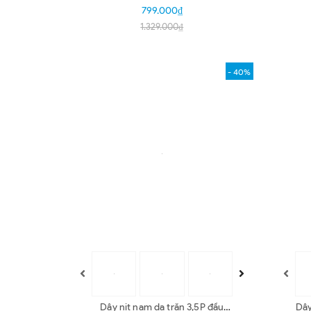
30
799.000₫
1.329.000₫
- 40%
Dây nịt nam da trăn 3,5P đầu
Dây