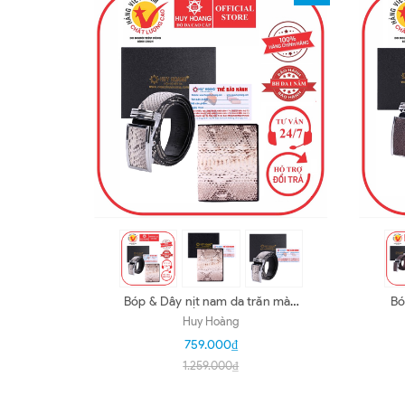
Bóp & Dây nịt nam da trăn màu
Bó
da nguyên thủy HD2306-
Huy Hoàng
HD4311
759.000₫
1.259.000₫