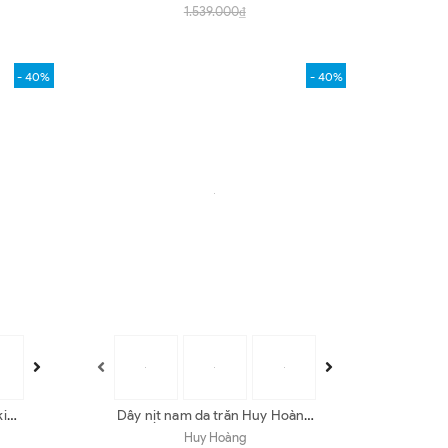
1.539.000₫
- 40%
- 40%
kim
Dây nịt nam da trăn Huy Hoàng
ắng,
4P màu da nguyên thủy, đen,
Huy Hoàng