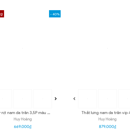
ng
- 40%
 nịt nam da trăn 3,5P màu da
Thắt lưng nam da trăn vip 
nguyên thủy HD4301
đầu kim nhiều màu HD4336
Huy Hoàng
Huy Hoàng
38-40
669.000₫
879.000₫