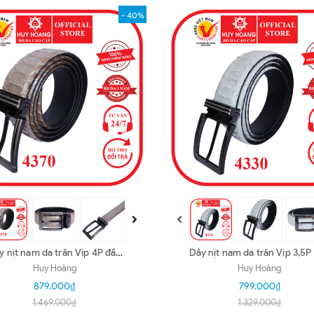
- 40%
y nịt nam da trăn Vip 4P đầu
Dây nịt nam da trăn Vip 3,5P
im màu hồng phấn HD4370
kim màu trắng HD4330
Huy Hoàng
Huy Hoàng
879.000₫
799.000₫
1.469.000₫
1.329.000₫