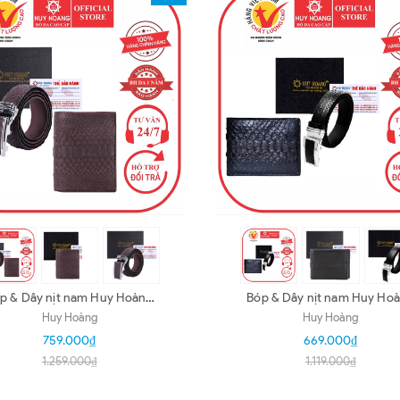
p & Dây nịt nam Huy Hoàng
Bóp & Dây nịt nam Huy Ho
da trăn màu nâu HD2305-
da trăn màu đen HD2302
Huy Hoàng
Huy Hoàng
HD4312
HD4302
759.000₫
669.000₫
1.259.000₫
1.119.000₫