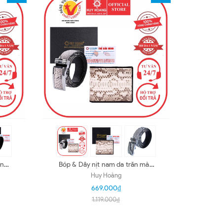
àng
Bóp & Dây nịt nam da trăn màu
-
da nguyên thủy HD2301-
Huy Hoàng
HD4301
669.000₫
1.119.000₫