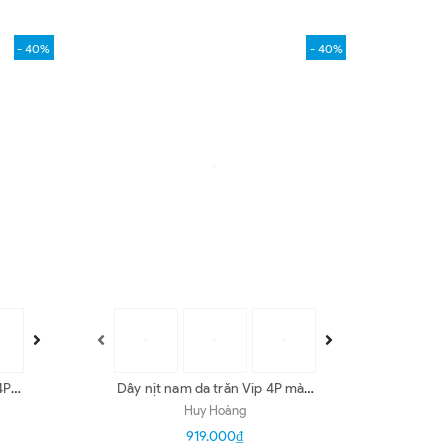
- 40%
- 40%
4P
Dây nịt nam da trăn Vip 4P màu
-37-
da nguyên thủy, đen, trắng, nâu
Huy Hoàng
HD4331-32-35-42
919.000₫