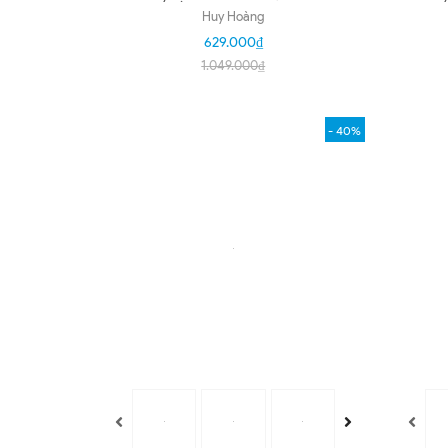
kim màu da nguyên thủy, đen,
n
Huy Hoàng
trắng, nâu HD4306-07-10-45
629.000₫
1.049.000₫
- 40%