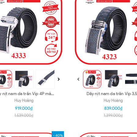
 nịt nam da trăn Vip 4P màu
Dây nịt nam da trăn Vip 3,
xanh đậm HD4333
màu xanh đậm HD4323
Huy Hoàng
Huy Hoàng
919.000₫
839.000₫
1.539.000₫
1.399.000₫
- 40%