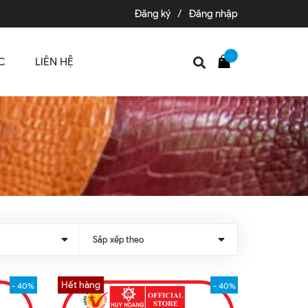
Đăng ký
/
Đăng nhập
C
LIÊN HỆ
Sắp xếp theo
Hết hàng
- 40%
- 40%