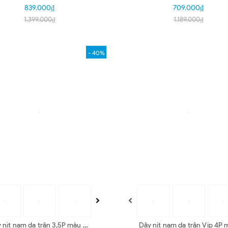
nâu HD4321-22-25-43
nâu HD4316-17-20-41
839.000₫
709.000₫
1.399.000₫
1.189.000₫
- 40%
 nịt nam da trăn 3,5P màu da
Dây nịt nam da trăn Vip 4P