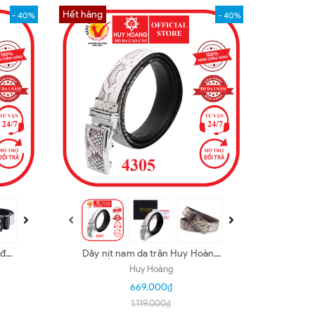
Hết hàng
- 40%
- 40%
 đầu
Dây nịt nam da trăn Huy Hoàng
3,5P màu trắng HD4305
Huy Hoàng
669.000₫
1.119.000₫