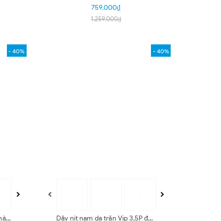
trắng, nâu HD4311-12-15-44
759.000₫
1.259.000₫
- 40%
- 40%
 màu
Dây nịt nam da trăn Vip 3,5P đầu