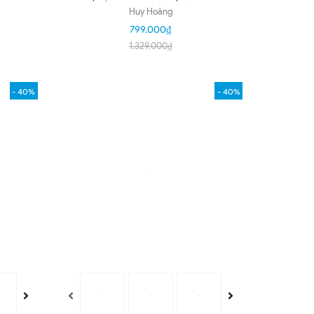
kim màu hồng phấn HD4368
Huy Hoàng
799.000₫
1.329.000₫
- 40%
- 40%