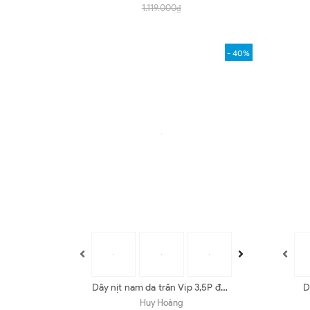
1.119.000₫
- 40%
Dây nịt nam da trăn Vip 3,5P đầu
D
kim nhiều màu HD4326-27-28-
màu
Huy Hoàng