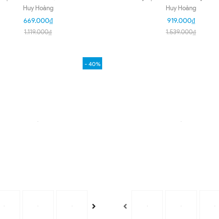
guyên thủy, đen, trắng, nâu
hồng phấn HD4369
Huy Hoàng
Huy Hoàng
HD4301-02-05-46
669.000₫
919.000₫
1.119.000₫
1.539.000₫
- 40%