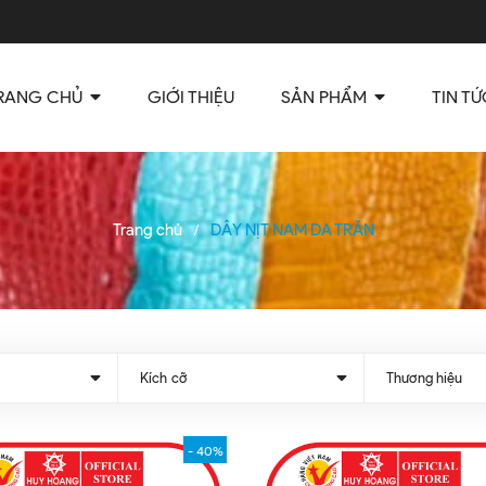
RANG CHỦ
GIỚI THIỆU
SẢN PHẨM
TIN TỨ
Trang chủ
DÂY NỊT NAM DA TRĂN
/
Kích cỡ
Thương hiệu
- 40%