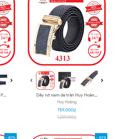
5P
Dây nịt nam da trăn Huy Hoàng
bản lớn màu xanh đậm HD4313
Huy Hoàng
759.000₫
1.259.000₫
- 40%
- 40%