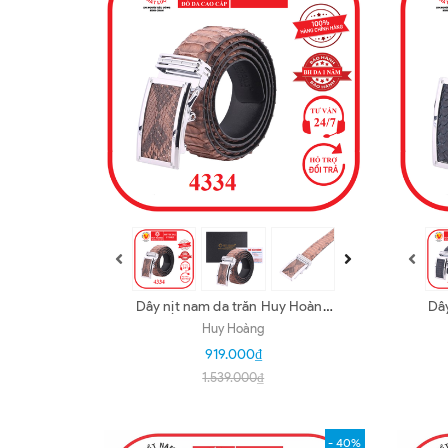
Dây nịt nam da trăn Huy Hoàng
Dây
vip bản lớn màu nâu hồng
Huy Hoàng
HD4334
919.000₫
1.539.000₫
- 40%