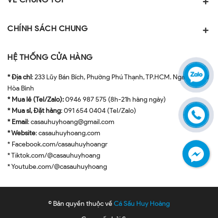
CHÍNH SÁCH CHUNG
HỆ THỐNG CỬA HÀNG
* Địa chỉ
: 233 Lũy Bán Bích, Phường Phú Thạnh, TP.HCM. Ngay ngã tư
Hòa Bình
* Mua lẻ (Tel/Zalo):
0946 987 575 (8h-21h hàng ngày)
* Mua sỉ, Đặt hàng
: 091 654 0404 (Tel/Zalo)
* Email
: casauhuyhoang@gmail.com
* Website
: casauhuyhoang.com
* Facebook.com/casauhuyhoangr
* Tiktok.com/@casauhuyhoang
* Youtube.com/@casauhuyhoang
© Bản quyền thuộc về
Cá Sấu Huy Hoàng