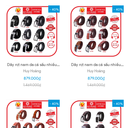
- 40%
- 40%
Dây nịt nam da cá sấu nhiều
Dây nịt nam da cá sấu nhiều
loại màu đen HD4701-09-15-
loại màu nâu đỏ HD4724-29-
Huy Hoàng
Huy Hoàng
21-27-33-42-48-57
35-39-43-49-56-59-64
879.000₫
879.000₫
1.469.000₫
1.469.000₫
- 40%
- 40%