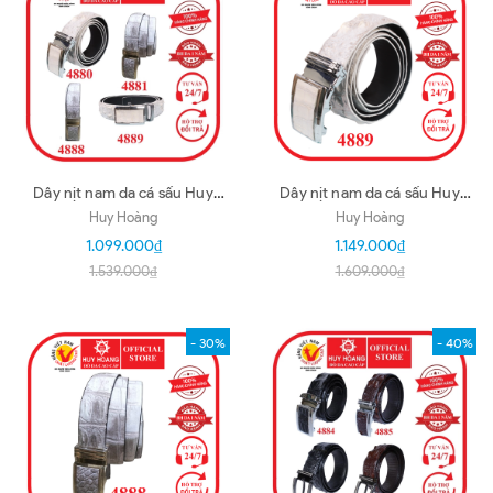
Dây nịt nam da cá sấu Huy
Dây nịt nam da cá sấu Huy
Hoàng nhiều loại màu bạch
Hoàng 3,5P màu bạch tạng
Huy Hoàng
Huy Hoàng
tạng HD4880-89
HD4880
1.099.000₫
1.149.000₫
1.539.000₫
1.609.000₫
- 30%
- 40%