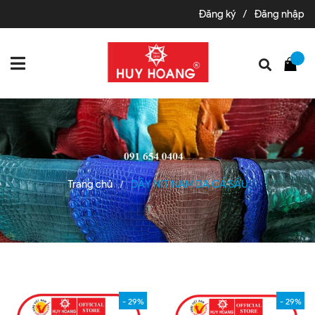
Đăng ký
/
Đăng nhập
Trang chủ
DÂY NỊT NAM DA CÁ SẤU
/
- 29%
- 29%