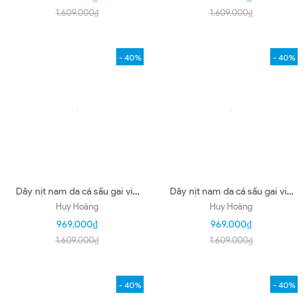
1.609.000₫
1.609.000₫
- 40%
- 40%
Dây nịt nam da cá sấu gai vip
Dây nịt nam da cá sấu gai vip
4P đầu kim màu nâu đất
4P đầu kim màu đen HD4876
Huy Hoàng
Huy Hoàng
HD4877
969.000₫
969.000₫
1.609.000₫
1.609.000₫
- 40%
- 40%