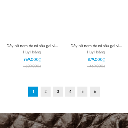
Dây nịt nam da cá sấu gai vip
Dây nịt nam da cá sấu gai vip
4P đầu kim nhiều màu
3,5P đầu kim màu nâu đỏ
Huy Hoàng
Huy Hoàng
HD4876-77-78-79
HD4875
969.000₫
879.000₫
1.609.000₫
1.469.000₫
1
2
3
4
5
6