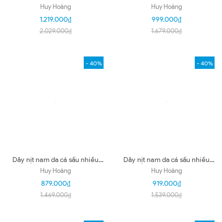
nhiều loại màu vàng bò
loại màu đen HD4762-68-74-
Huy Hoàng
Huy Hoàng
HD4761-71-77-4806-32-49
4811-15-19-23-35-42
1.219.000₫
999.000₫
2.029.000₫
1.679.000₫
- 40%
- 40%
Dây nịt nam da cá sấu nhiều
Dây nịt nam da cá sấu nhiều
loại màu nâu đỏ HD4770-76-
loại màu xanh HD4781-82-86-
Huy Hoàng
Huy Hoàng
4834-37-38-45-67-71-75-79
94-97-4801-02-04-10-27
879.000₫
919.000₫
1.469.000₫
1.539.000₫