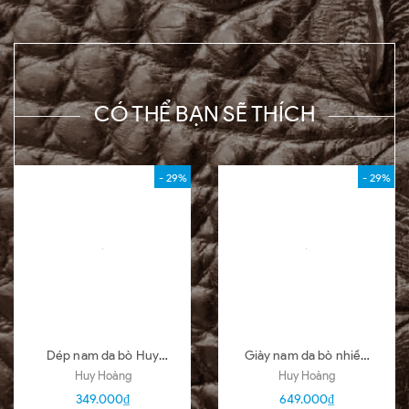
CÓ THỂ BẠN SẼ THÍCH
- 29%
- 29%
Dép nam da bò Huy
Giày nam da bò nhiều
Hoàng nhiều loại nhiều
loại màu đen HD7101-
Huy Hoàng
Huy Hoàng
màu HD7140-51
02-03-04-05-06-07-
349.000₫
649.000₫