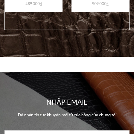
09-16
489.000₫
909.000₫
NHẬP EMAIL
Để nhận tin tức khuyến mãi từ cửa hàng của chúng tôi