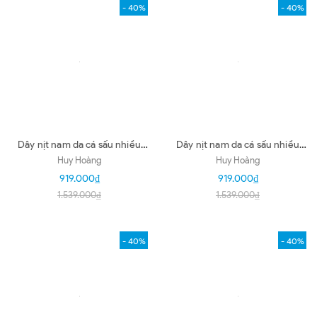
- 40%
- 40%
Dây nịt nam da cá sấu nhiều
Dây nịt nam da cá sấu nhiều
loại màu nâu đất HD4812-16-
loại màu đen HD4847-56-57-
Huy Hoàng
Huy Hoàng
20-24-31-36-48-58-59
60-61-64-68-72-76
919.000₫
919.000₫
1.539.000₫
1.539.000₫
- 40%
- 40%