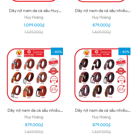
Dây nịt nam da cá sấu Huy
Dây nịt nam da cá sấu nhiều
Hoàng bụng 3,5P màu bạch
loại màu nâu đất HD4202-14-
Huy Hoàng
Huy Hoàng
tạng HD4881
17-20-23-27-31-32
1.099.000₫
879.000₫
1.539.000₫
1.469.000₫
- 40%
- 40%
Dây nịt nam da cá sấu nhiều
Dây nịt nam da cá sấu nhiều
loại màu vàng bò HD4203-06-
loại màu nâu đỏ HD4205-08-
Huy Hoàng
Huy Hoàng
09-12-15-18-21-26-30
11-25-29-33-35-40-41
879.000₫
879.000₫
1.469.000₫
1.469.000₫