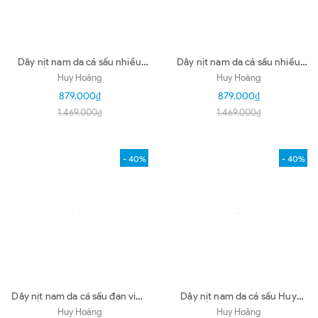
Dây nịt nam da cá sấu nhiều
Dây nịt nam da cá sấu nhiều
loại màu vàng bò HD4851-53-
loại màu vàng bò HD4851-53-
Huy Hoàng
Huy Hoàng
66-70-74-78
66-70-74-78
879.000₫
879.000₫
1.469.000₫
1.469.000₫
- 40%
- 40%
Dây nịt nam da cá sấu đan viền
Dây nịt nam da cá sấu Huy
3,5P gai màu đen, nâu đất, nâu
Hoàng đan viền 3,5P gai màu
Huy Hoàng
Huy Hoàng