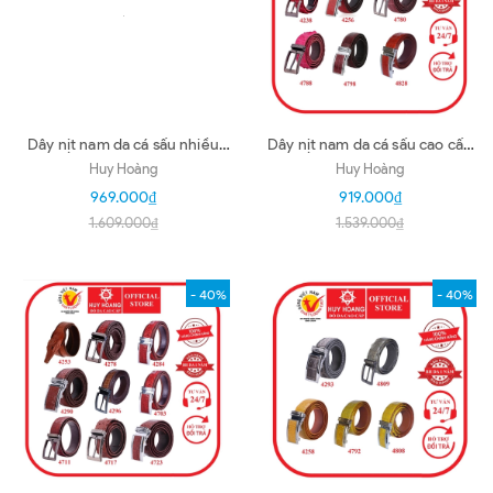
Dây nịt nam da cá sấu nhiều
Dây nịt nam da cá sấu cao cấp
loại màu nâu đất HD4237-44-
nhiều loại màu đỏ, hồng
Huy Hoàng
Huy Hoàng
45-55-66-70-75-77
HD4238-56-4780-88-98-
969.000₫
919.000₫
4828
1.609.000₫
1.539.000₫
- 40%
- 40%