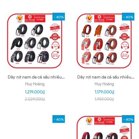
- 40%
- 40%
Dây nịt nam da cá sấu nhiều
Dây nịt nam da cá sấu nhiều
loại màu đen HD4228-34-52-
loại màu vàng bò HD4236-54-
Huy Hoàng
Huy Hoàng
73-76-82-88-94
79-85-91-97-4704-12-18
1.219.000₫
1.179.000₫
2.029.000₫
1.959.000₫
- 40%
- 40%