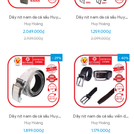
Dây nịt nam da cá sấu Huy
Dây nịt nam da cá sấu Huy
Hoàng nguyên con bụng 3,5P
Hoàng 4P gai 1,4m màu đen,
Huy Hoàng
Huy Hoàng
màu bạch tạng HD4888
nâu đất HD4884-85-86-87
2.049.000₫
1.259.000₫
2.939.000₫
2.099.000₫
- 29%
- 40%
Dây nịt nam da cá sấu Huy
Dây nịt nam da cá sấu viền da
Hoàng nguyên con 3,5P màu
4P đầu kim đầu kim màu đen,
Huy Hoàng
Huy Hoàng
bạch tạng HD4880
nâu đất HD4823-24
1.899.000₫
1.179.000₫