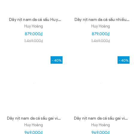
Dây nịt nam da cá sấu Huy
Dây nịt nam da cá sấu nhiều
Hoàng gai vip màu nâu đất
loại màu vàng bò HD4851-53-
Huy Hoàng
Huy Hoàng
HD4865-69-73-77
66-70-74-78
879.000₫
879.000₫
1.469.000₫
1.469.000₫
- 40%
- 40%
Dây nịt nam da cá sấu gai vip
Dây nịt nam da cá sấu gai vip
4P đầu kim màu nâu đỏ
4P đầu kim màu vàng bò
Huy Hoàng
Huy Hoàng
HD4879
HD4878
969.000₫
969.000₫