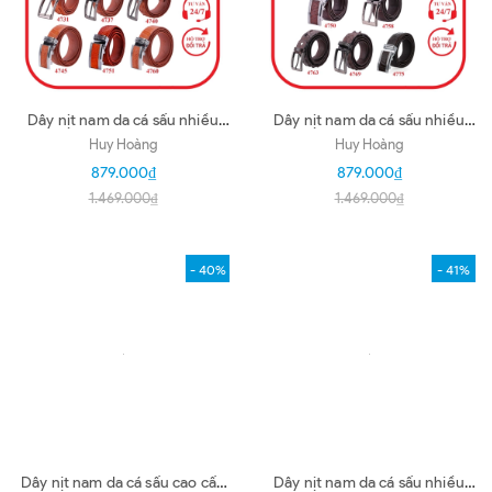
Dây nịt nam da cá sấu nhiều
Dây nịt nam da cá sấu nhiều
loại màu vàng bò HD4725-26-
loại màu nâu đất HD4734-44-
Huy Hoàng
Huy Hoàng
31-37-40-45-51-60
50-58-63-69-75
879.000₫
879.000₫
1.469.000₫
1.469.000₫
- 40%
- 41%
Dây nịt nam da cá sấu cao cấp
Dây nịt nam da cá sấu nhiều