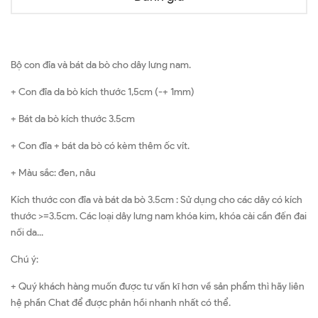
Bộ con đỉa và bát da bò cho dây lưng nam.
+ Con đỉa da bò kích thước 1,5cm (-+ 1mm)
+ Bát da bò kích thước 3.5cm
+ Con đỉa + bát da bò có kèm thêm ốc vít.
+ Màu sắc: đen, nâu
Kích thước con đỉa và bát da bò 3.5cm : Sử dụng cho các dây có kích
thước >=3.5cm. Các loại dây lưng nam khóa kim, khóa cài cần đến đai
nối da...
Chú ý:
+ Quý khách hàng muốn được tư vấn kĩ hơn về sản phẩm thì hãy liên
hệ phần Chat để được phản hồi nhanh nhất có thể.