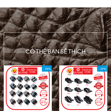
CÓ THỂ BẠN SẼ THÍCH
- 29%
- 29%