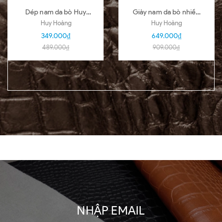
Dép nam da bò Huy
Giày nam da bò nhiều
Hoàng nhiều loại nhiều
loại màu đen HD7101-
Huy Hoàng
Huy Hoàng
màu HD7140-51
02-03-04-05-06-07-
349.000₫
649.000₫
09-16
489.000₫
909.000₫
NHẬP EMAIL