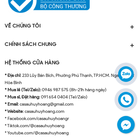
VỀ CHÚNG TÔI
CHÍNH SÁCH CHUNG
HỆ THỐNG CỬA HÀNG
* Địa chỉ
: 233 Lũy Bán Bích, Phường Phú Thạnh, TP.HCM. Ngay ngã tư
Hòa Bình
* Mua lẻ (Tel/Zalo):
0946 987 575 (8h-21h hàng ngày)
* Mua sỉ, Đặt hàng
: 091 654 0404 (Tel/Zalo)
* Email
: casauhuyhoang@gmail.com
* Website
: casauhuyhoang.com
* Facebook.com/casauhuyhoangr
* Tiktok.com/@casauhuyhoang
* Youtube.com/@casauhuyhoang