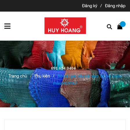
Đăng ký
/
Đăng nhập
Trang chủ
Phụ kiện
Bộ bát gài dây nịt nam da bò nhiều
/
/
màu HD9147