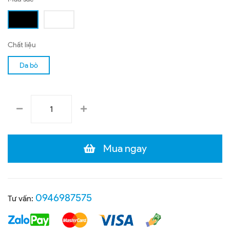
Chất liệu
Da bò
Mua ngay
0946987575
Tư vấn: