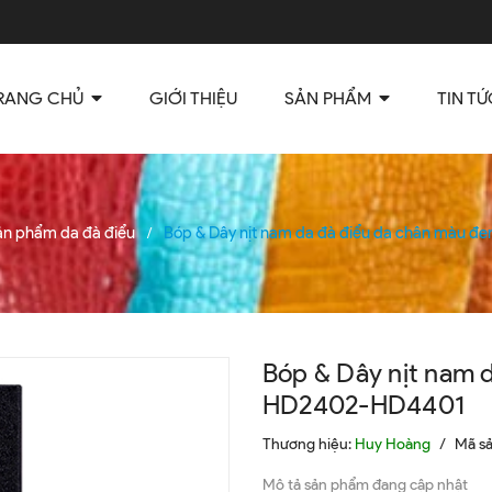
RANG CHỦ
GIỚI THIỆU
SẢN PHẨM
TIN TỨ
ản phẩm da đà điểu
Bóp & Dây nịt nam da đà điểu da chân màu 
/
Bóp & Dây nịt nam 
HD2402-HD4401
Thương hiệu:
Huy Hoàng
/
Mã s
Mô tả sản phẩm đang cập nhật