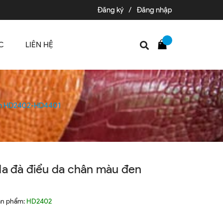
Đăng ký
/
Đăng nhập
C
LIÊN HỆ
đen HD2402-HD4401
da đà điểu da chân màu đen
ản phẩm:
HD2402