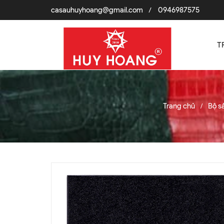
casauhuyhoang@gmail.com
0946987575
/
T
Trang chủ
Bộ s
/