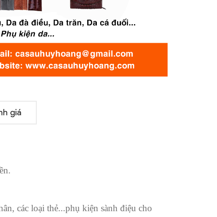
nh giá
ền.
hân, các loại thẻ...phụ kiện sành điệu cho