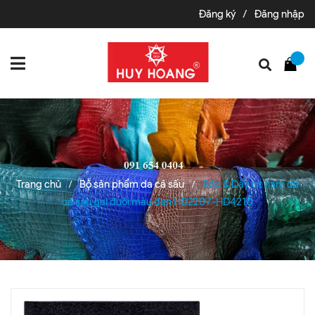
Đăng ký
/
Đăng nhập
Trang chủ
Bộ sản phẩm da cá sấu
Bóp & Dây nịt nam da
/
/
cá sấu gai đuôi màu đen HD2207-HD4210