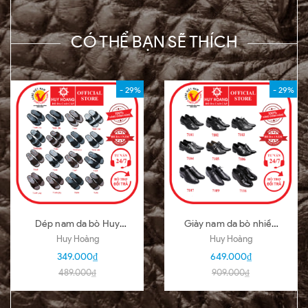
CÓ THỂ BẠN SẼ THÍCH
- 29%
- 29%
Dép nam da bò Huy
Giày nam da bò nhiều
Hoàng nhiều loại nhiều
loại màu đen HD7101-
Huy Hoàng
Huy Hoàng
màu HD7140-51
02-03-04-05-06-07-
349.000₫
649.000₫
09-16
489.000₫
909.000₫