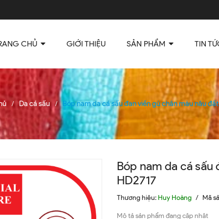
RANG CHỦ
GIỚI THIỆU
SẢN PHẨM
TIN TỨ
hủ
Da cá sấu
Bóp nam da cá sấu đan viền gù chân màu nâu đấ
/
/
Bóp nam da cá sấu 
HD2717
Thương hiệu:
Huy Hoàng
/
Mã s
Mô tả sản phẩm đang cập nhật