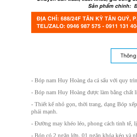
Thông 
- Bóp nam Huy Hoàng da cá sấu với quy trình
- Bóp nam Huy Hoàng được làm bằng chất liệu
- Thiết kế nhỏ gọn, thời trang, dạng Bóp xếp 
phái mạnh.
- Đường may khéo léo, phong cách tinh tế, l
- Bóp có 2 ngăn lớn, 01 ngăn khóa kéo và nh