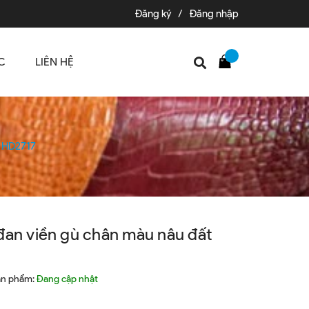
Đăng ký
/
Đăng nhập
C
LIÊN HỆ
t HD2717
đan viền gù chân màu nâu đất
ản phẩm:
Đang cập nhật