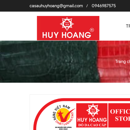
casauhuyhoang@gmail.com
0946987575
/
T
Trang c