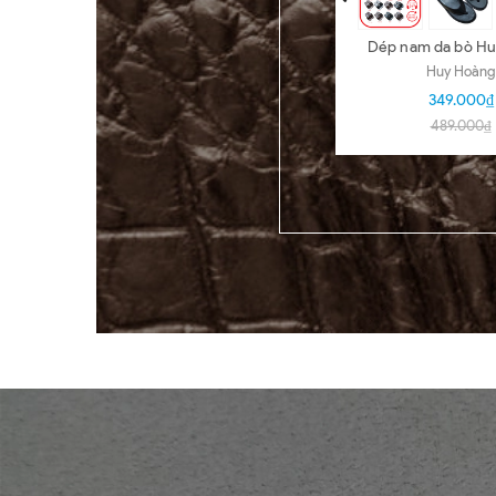
Dép nam da bò H
nhiều loại nhi
Huy Hoàng
HD7140-5
349.000₫
489.000₫