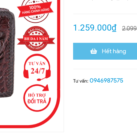
1.259.000₫
2.099
Hết hàng
0946987575
Tư vấn: