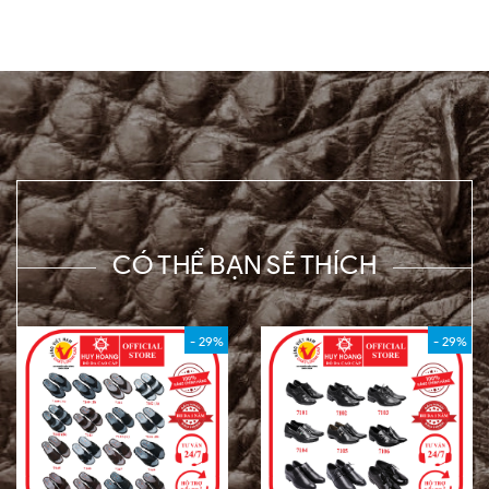
CÓ THỂ BẠN SẼ THÍCH
- 29%
- 29%