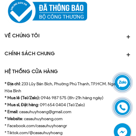
VỀ CHÚNG TÔI
CHÍNH SÁCH CHUNG
HỆ THỐNG CỬA HÀNG
* Địa chỉ
: 233 Lũy Bán Bích, Phường Phú Thạnh, TP.HCM. Ngay ngã tư
Hòa Bình
* Mua lẻ (Tel/Zalo):
0946 987 575 (8h-21h hàng ngày)
* Mua sỉ, Đặt hàng
: 091 654 0404 (Tel/Zalo)
* Email
: casauhuyhoang@gmail.com
* Website
: casauhuyhoang.com
* Facebook.com/casauhuyhoangr
* Tiktok.com/@casauhuyhoang