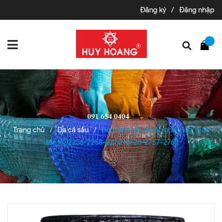
Đăng ký
/
Đăng nhập
Trang chủ
Da cá sấu
Bóp nam da cá sấu nhiều loại màu
/
/
đen HD2256-2258-2270-2726-2757-2762