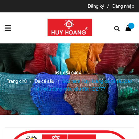
Đăng ký
/
Đăng nhập
Trang chủ
Da cá sấu
Bóp nam Huy Hoàng da cá sấu đan
/
/
viền kiểu đứng màu nâu đất HD2777