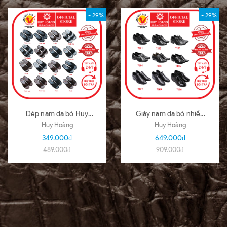
- 29%
- 29%
Dép nam da bò Huy
Giày nam da bò nhiều
Hoàng nhiều loại nhiều
loại màu đen HD7101-
Huy Hoàng
Huy Hoàng
màu HD7140-51
02-03-04-05-06-07-
349.000₫
649.000₫
09-16
489.000₫
909.000₫