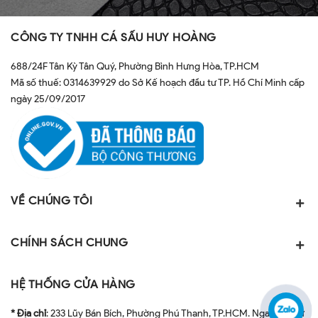
CÔNG TY TNHH CÁ SẤU HUY HOÀNG
688/24F Tân Kỳ Tân Quý, Phường Bình Hưng Hòa, TP.HCM
Mã số thuế: 0314639929 do Sở Kế hoạch đầu tư TP. Hồ Chí Minh cấp
ngày 25/09/2017
VỀ CHÚNG TÔI
CHÍNH SÁCH CHUNG
HỆ THỐNG CỬA HÀNG
* Địa chỉ
: 233 Lũy Bán Bích, Phường Phú Thạnh, TP.HCM. Ngay ngã tư