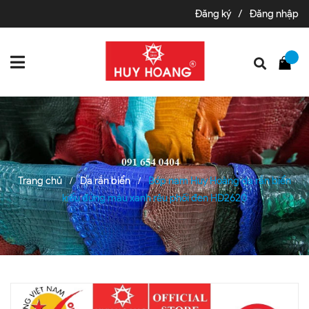
Đăng ký
/
Đăng nhập
Trang chủ
Da rắn biển
Bóp nam Huy Hoàng da rắn biển
/
/
kiểu đứng màu xanh rêu phối đen HD2620