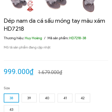
Dép nam da cá sấu móng tay màu xám
HD7218
Thương hiệu:
Huy Hoàng
/
Mã sản phẩm:
HD7218-38
Mô tả sản phẩm đang cập nhật
999.000₫
1.679.000₫
Size
38
39
40
41
42
43