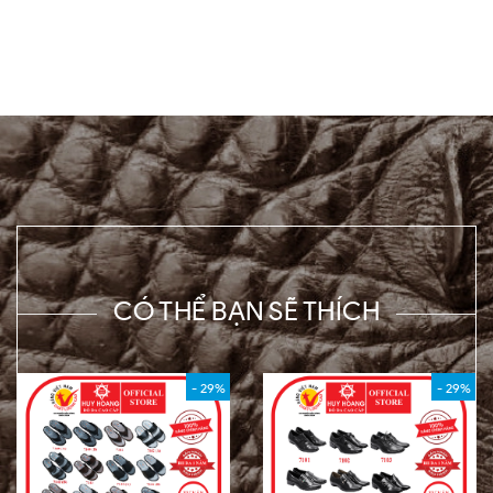
CÓ THỂ BẠN SẼ THÍCH
- 29%
- 29%