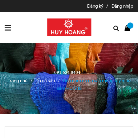
Đăng ký
/
Đăng nhập
Trang chủ
Da cá sấu
Dép nam da cá sấu móng tay màu
/
/
xám HD7218