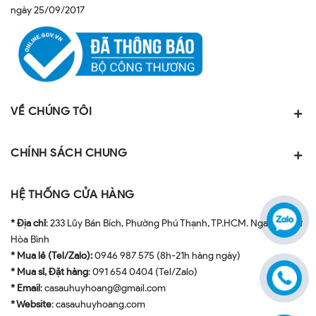
ngày 25/09/2017
VỀ CHÚNG TÔI
CHÍNH SÁCH CHUNG
HỆ THỐNG CỬA HÀNG
* Địa chỉ
: 233 Lũy Bán Bích, Phường Phú Thạnh, TP.HCM. Ngay ngã tư
Hòa Bình
* Mua lẻ (Tel/Zalo):
0946 987 575 (8h-21h hàng ngày)
* Mua sỉ, Đặt hàng
: 091 654 0404 (Tel/Zalo)
* Email
: casauhuyhoang@gmail.com
* Website
: casauhuyhoang.com