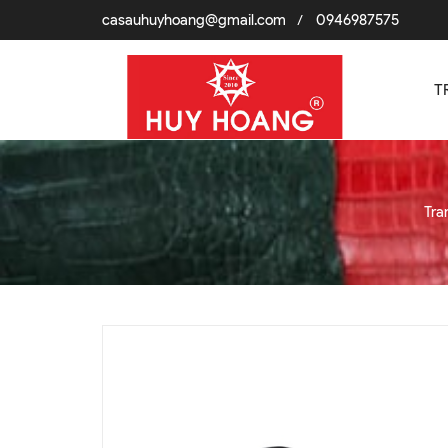
casauhuyhoang@gmail.com
0946987575
/
T
Tra