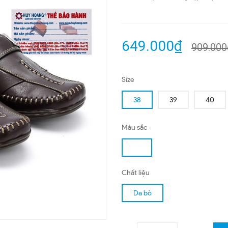
649.000₫
909.000
Size
38
39
40
Màu sắc
Chất liệu
Da bò