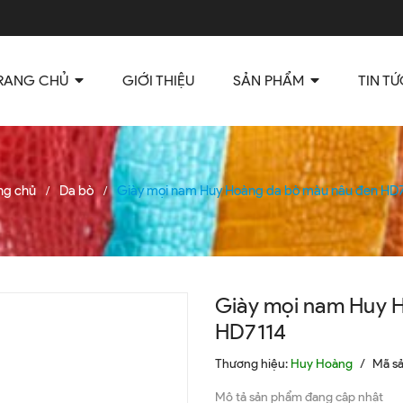
RANG CHỦ
GIỚI THIỆU
SẢN PHẨM
TIN TỨ
ng chủ
Da bò
Giày mọi nam Huy Hoàng da bò màu nâu đen HD
/
/
Giày mọi nam Huy 
HD7114
Thương hiệu:
Huy Hoàng
/
Mã s
Mô tả sản phẩm đang cập nhật