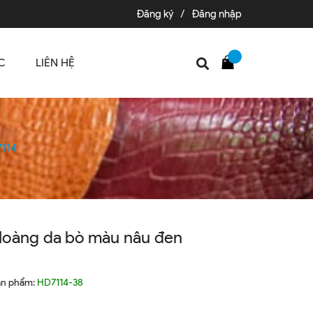
Đăng ký
/
Đăng nhập
C
LIÊN HỆ
7114
Hoàng da bò màu nâu đen
ản phẩm:
HD7114-38