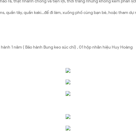
áo ra, thật nhanh chóng và tiện lợi, thời trang nhưng không kém phần lịch
ns, quần tây, quần kaki...để đi làm, xuống phố cùng bạn bè, hoặc tham dự
hành 1 năm ( Bảo hành Bung keo súc chỉ) , 01 hộp nhãn hiệu Huy Hoàng