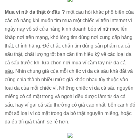
Mua ví nữ da thật ở đâu ?
một câu hỏi khác phổ biến của
các cô nàng khi muốn tìm mua một chiếc ví trên internet vì
ngày nay vô số cửa hàng kinh doanh bóp
ví nữ
mọc lên
khắp nơi trên mạng, khó lòng tìm đúng nơi cung cấp hàng
thật, chính hãng. Để chắc chắn tìm đúng sản phẩm da cá
sấu thật, chất lượng tốt bạn cần tìm hiểu kỹ về các loại da
cá sấu trước khi lựa chọn
nơi mua ví cầm tay nữ da cá
sấu
. Nhìn chung giá của mỗi chiếc ví da cá sấu khá đắt và
cũng chia thành nhiều mức giá khác nhau tùy thuộc vào
loại da của mỗi chiếc ví. Những chiếc ví da cá sấu nguyên
miếng có cả mặt trong và ngoài đều được làm từ da cá
sấu, hay ví gai cá sấu thường có giá cao nhất, bên cạnh đó
một số loại ví có mặt trong da bò thật nguyên miếng, hoặc
da ép thì giá thành sẽ rẻ hơn.