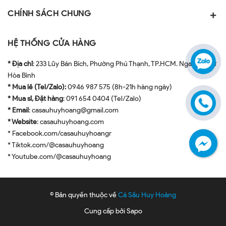
CHÍNH SÁCH CHUNG
HỆ THỐNG CỬA HÀNG
* Địa chỉ
: 233 Lũy Bán Bích, Phường Phú Thạnh, TP.HCM. Ngay ngã tư
Hòa Bình
* Mua lẻ (Tel/Zalo):
0946 987 575 (8h-21h hàng ngày)
* Mua sỉ, Đặt hàng
: 091 654 0404 (Tel/Zalo)
* Email
: casauhuyhoang@gmail.com
* Website
: casauhuyhoang.com
* Facebook.com/casauhuyhoangr
* Tiktok.com/@casauhuyhoang
* Youtube.com/@casauhuyhoang
© Bản quyền thuộc về
Cá Sấu Huy Hoàng
Cung cấp bởi
Sapo