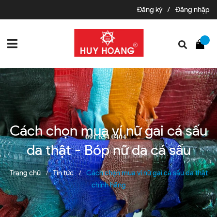
Đăng ký
/
Đăng nhập
Cách chọn mua ví nữ gai cá sấu
da thật - Bóp nữ da cá sấu
Trang chủ
Tin tức
Cách chọn mua ví nữ gai cá sấu da thật
/
/
chính hãng