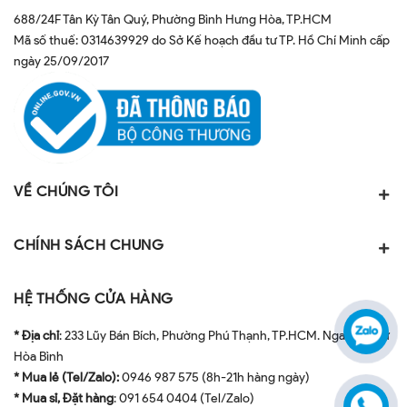
688/24F Tân Kỳ Tân Quý, Phường Bình Hưng Hòa, TP.HCM
Mã số thuế: 0314639929 do Sở Kế hoạch đầu tư TP. Hồ Chí Minh cấp
ngày 25/09/2017
VỀ CHÚNG TÔI
CHÍNH SÁCH CHUNG
HỆ THỐNG CỬA HÀNG
* Địa chỉ
: 233 Lũy Bán Bích, Phường Phú Thạnh, TP.HCM. Ngay ngã tư
Hòa Bình
* Mua lẻ (Tel/Zalo):
0946 987 575 (8h-21h hàng ngày)
* Mua sỉ, Đặt hàng
: 091 654 0404 (Tel/Zalo)