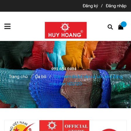
Đăng ký
/
Đăng nhập
Trang chủ
Da bò
Bóp nam da bò vân cá sấu kiểu đứng
/
/
màu đen HD2120