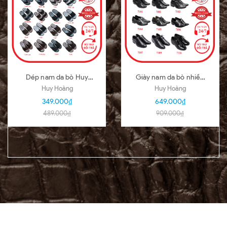
Dép nam da bò Huy
Giày nam da bò nhiều
Hoàng nhiều loại nhiều
loại màu đen HD7101-
Huy Hoàng
Huy Hoàng
màu HD7140-51
02-03-04-05-06-07-
349.000₫
649.000₫
09-16
489.000₫
909.000₫