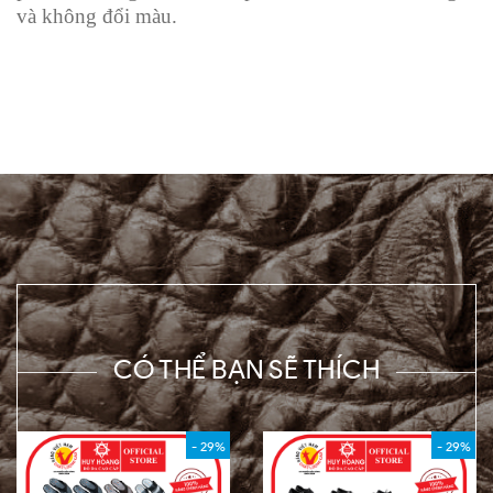
và không đổi màu.
CÓ THỂ BẠN SẼ THÍCH
- 29%
- 29%