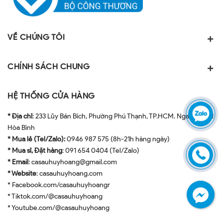
VỀ CHÚNG TÔI
CHÍNH SÁCH CHUNG
HỆ THỐNG CỬA HÀNG
* Địa chỉ
: 233 Lũy Bán Bích, Phường Phú Thạnh, TP.HCM. Ngay ngã tư
Hòa Bình
* Mua lẻ (Tel/Zalo):
0946 987 575 (8h-21h hàng ngày)
* Mua sỉ, Đặt hàng
: 091 654 0404 (Tel/Zalo)
* Email
: casauhuyhoang@gmail.com
* Website
: casauhuyhoang.com
* Facebook.com/casauhuyhoangr
* Tiktok.com/@casauhuyhoang
* Youtube.com/@casauhuyhoang