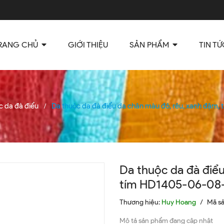
RANG CHỦ
GIỚI THIỆU
SẢN PHẨM
TIN TỨ
c da đà điểu
Da thuộc da đà điểu da chân màu đỏ, rêu, xanh đậm
/
Da thuộc da đà điểu
tím HD1405-06-08
Thương hiệu:
Huy Hoang
/
Mã s
Mô tả sản phẩm đang cập nhật