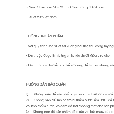
- Size: Chiều dài: 50-70 cm, Chiều rộng: 10-20 cm
- Xuất xứ: Việt Nam
THÔNG TIN SẢN PHẨM
- Với quy trình sản xuất tại xưởng bởi thợ thủ công tay n
- Da thuộc được làm bằng chất liệu da đà điểu cao cấp
- Da thuộc da đà điểu có thể sử dụng để làm ra những s
HƯỚNG DẪN BẢO QUẢN
1) Không nên để sản phẩm gần nơi có nhiệt độ cao để tr
2) Không nên để sản phẩm bị thấm nước, ẩm ướt... để t
vải khô thấm nước, và đem để nơi thoáng mát cho sản p
3) Không nên để sản phẩm tiếp xúc với bút màu, bút bi 