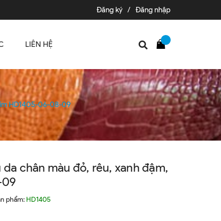
Đăng ký
/
Đăng nhập
C
LIÊN HỆ
, tím HD1405-06-08-09
 da chân màu đỏ, rêu, xanh đậm,
-09
ản phẩm:
HD1405