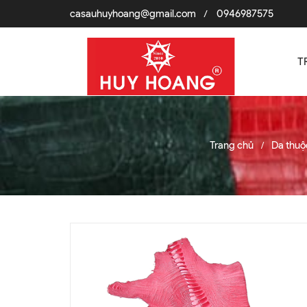
casauhuyhoang@gmail.com
0946987575
/
T
Trang chủ
Da thuộ
/