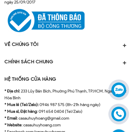
ngày 25/09/2017
VỀ CHÚNG TÔI
CHÍNH SÁCH CHUNG
HỆ THỐNG CỬA HÀNG
* Địa chỉ
: 233 Lũy Bán Bích, Phường Phú Thạnh, TP.HCM. Ngay ngã tư
Hòa Bình
* Mua lẻ (Tel/Zalo):
0946 987 575 (8h-21h hàng ngày)
* Mua sỉ, Đặt hàng
: 091 654 0404 (Tel/Zalo)
* Email
: casauhuyhoang@gmail.com
* Website
: casauhuyhoang.com
* Facebook.com/casauhuyhoangr