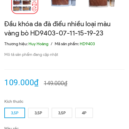
Đầu khóa da đà điểu nhiều loại màu
vàng bò HD9403-07-11-15-19-23
Thương hiệu:
Huy Hoàng
/
Mã sản phẩm:
HD9403
Mô tả sản phẩm đang cập nhật
109.000₫
149.000₫
Kích thước
3,5P
3,5P
3,5P
4P
Màu sắc