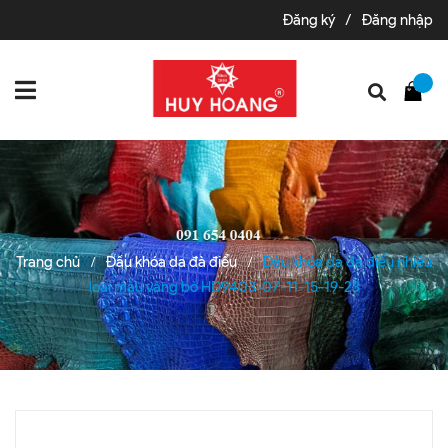
Đăng ký
/
Đăng nhập
Trang chủ
Đầu khóa da đà điểu
Đầu khóa da đà điểu nhiều
/
/
loại màu vàng bò HD9403-07-11-15-19-23