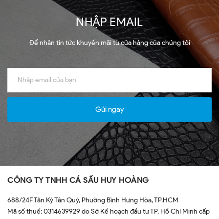
NHẬP EMAIL
Để nhận tin tức khuyến mãi từ cửa hàng của chúng tôi
Gửi ngay
CÔNG TY TNHH CÁ SẤU HUY HOÀNG
688/24F Tân Kỳ Tân Quý, Phường Bình Hưng Hòa, TP.HCM
Mã số thuế: 0314639929 do Sở Kế hoạch đầu tư TP. Hồ Chí Minh cấp