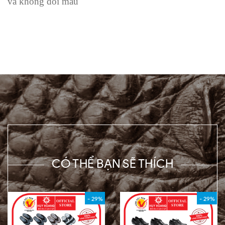
và không đổi màu
CÓ THỂ BẠN SẼ THÍCH
- 29%
- 29%