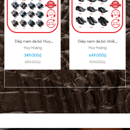
Dép nam da bò Huy
Giày nam da bò nhiều
Hoàng nhiều loại nhiều
loại màu đen HD7101-
Huy Hoàng
Huy Hoàng
màu HD7140-51
02-03-04-05-06-07-
349.000₫
649.000₫
09-16
489.000₫
909.000₫