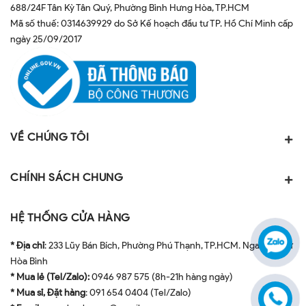
688/24F Tân Kỳ Tân Quý, Phường Bình Hưng Hòa, TP.HCM
Mã số thuế: 0314639929 do Sở Kế hoạch đầu tư TP. Hồ Chí Minh cấp
ngày 25/09/2017
VỀ CHÚNG TÔI
CHÍNH SÁCH CHUNG
HỆ THỐNG CỬA HÀNG
* Địa chỉ
: 233 Lũy Bán Bích, Phường Phú Thạnh, TP.HCM. Ngay ngã tư
Hòa Bình
* Mua lẻ (Tel/Zalo):
0946 987 575 (8h-21h hàng ngày)
* Mua sỉ, Đặt hàng
: 091 654 0404 (Tel/Zalo)