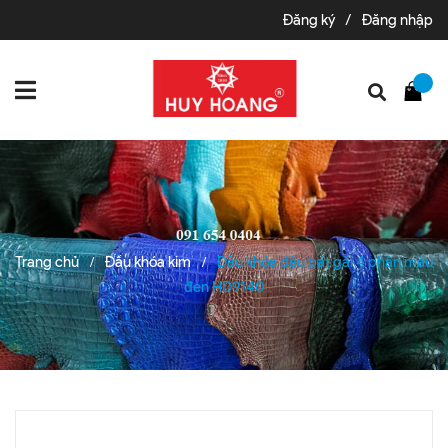
Đăng ký
/
Đăng nhập
Trang chủ
Đầu khóa kim
Đầu khóa đầu bát gài 4 phân màu
/
/
đen HD9140