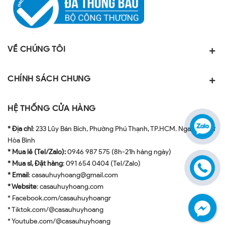
VỀ CHÚNG TÔI
CHÍNH SÁCH CHUNG
HỆ THỐNG CỬA HÀNG
* Địa chỉ
: 233 Lũy Bán Bích, Phường Phú Thạnh, TP.HCM. Ngay ngã tư
Hòa Bình
* Mua lẻ (Tel/Zalo):
0946 987 575 (8h-21h hàng ngày)
* Mua sỉ, Đặt hàng
: 091 654 0404 (Tel/Zalo)
* Email
: casauhuyhoang@gmail.com
* Website
: casauhuyhoang.com
* Facebook.com/casauhuyhoangr
* Tiktok.com/@casauhuyhoang
* Youtube.com/@casauhuyhoang