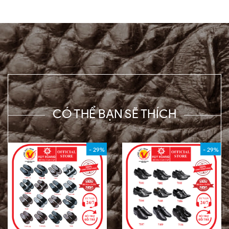
CÓ THỂ BẠN SẼ THÍCH
- 29%
- 29%