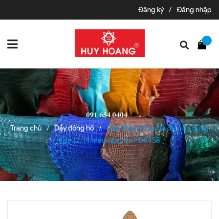
Đăng ký
/
Đăng nhập
Trang chủ
Dây đồng hồ
Dây đồng hồ da đà điểu da bụng
/
/
size 12, 14 màu vàng bò HD8458