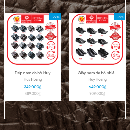
- 29%
- 29%
Dép nam da bò Huy
Giày nam da bò nhiều
Hoàng nhiều loại nhiều
loại màu đen HD7101-
Huy Hoàng
Huy Hoàng
màu HD7140-51
02-03-04-05-06-07-
349.000₫
649.000₫
09-16
489.000₫
909.000₫