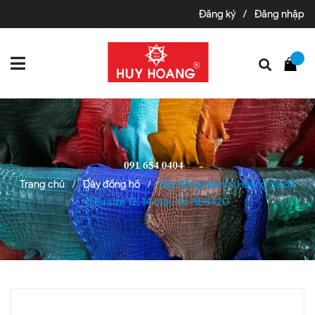
Đăng ký
/
Đăng nhập
Trang chủ
Dây đồng hồ
Dây đồng hồ Huy Hoàng da đà
/
/
điểu size 12, 14 màu đỏ HD8420