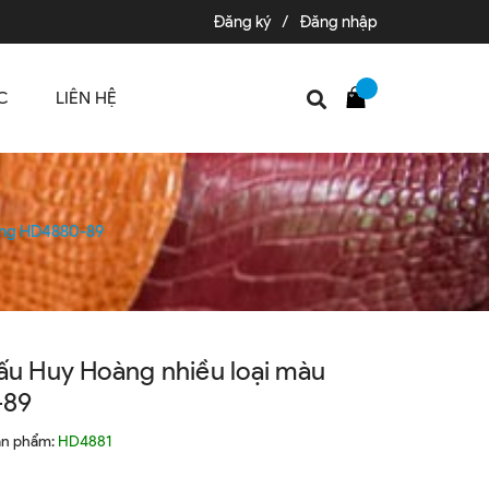
Đăng ký
/
Đăng nhập
C
LIÊN HỆ
tạng HD4880-89
sấu Huy Hoàng nhiều loại màu
-89
ản phẩm:
HD4881