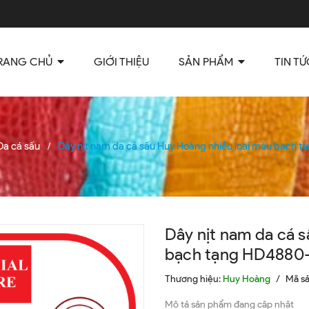
RANG CHỦ
GIỚI THIỆU
SẢN PHẨM
TIN TỨ
Da cá sấu
Dây nịt nam da cá sấu Huy Hoàng nhiều loại màu bạch 
/
Dây nịt nam da cá 
bạch tạng HD4880
Thương hiệu:
Huy Hoàng
/
Mã s
Mô tả sản phẩm đang cập nhật