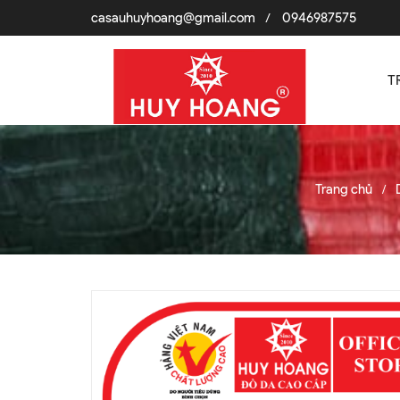
casauhuyhoang@gmail.com
0946987575
/
T
Trang chủ
/