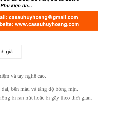
nh giá
iệm và tay nghề cao.
ẻo dai, bền màu và tăng độ bóng mịn.
hông bị rạn nứt hoặc bị gãy theo thời gian.