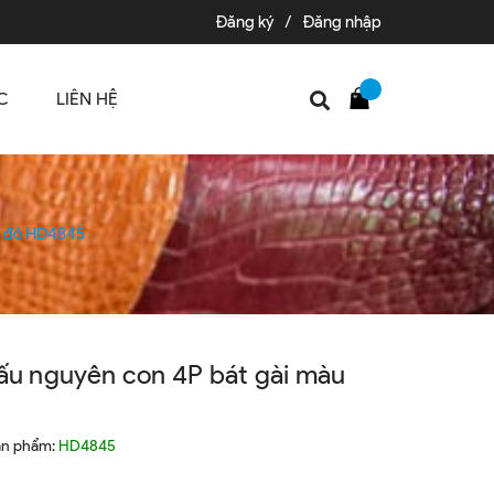
Đăng ký
/
Đăng nhập
C
LIÊN HỆ
âu đỏ HD4845
sấu nguyên con 4P bát gài màu
ản phẩm:
HD4845