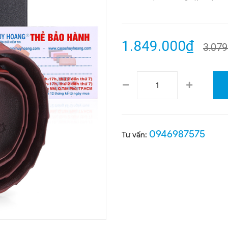
1.849.000₫
3.079
0946987575
Tư vấn: