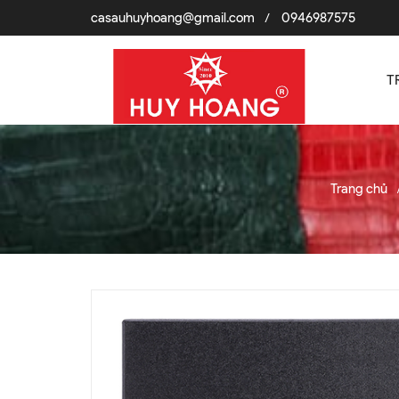
casauhuyhoang@gmail.com
0946987575
/
T
Trang chủ