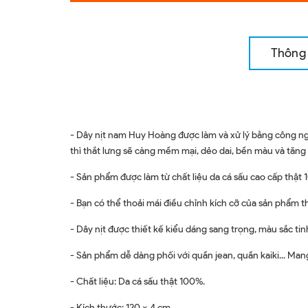
Thông 
- Dây nịt nam Huy Hoàng được làm và xử lý bằng công ng
thì thắt lưng sẽ càng mềm mại, dẻo dai, bền màu và tăng
- Sản phẩm được làm từ chất liệu da cá sấu cao cấp thật 
- Bạn có thể thoải mái điều chỉnh kích cỡ của sản phẩm t
- Dây nịt được thiết kế kiểu dáng sang trọng, màu sắc t
- Sản phẩm dễ dàng phối với quần jean, quần kaiki... Mang 
- Chất liệu: Da cá sấu thật 100%.
- Kích thước: 120 x 4 cm