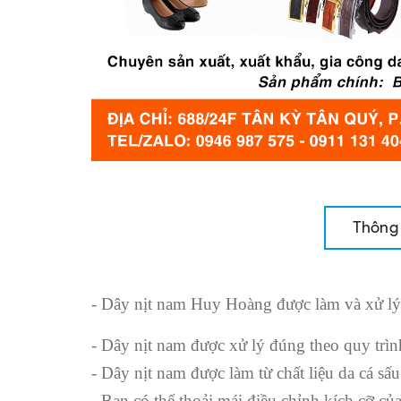
Thông 
- Dây nịt nam Huy Hoàng được làm và xử lý
- Dây nịt nam được xử lý đúng theo quy trìn
- Dây nịt nam được làm từ chất liệu da cá sấ
- Bạn có thể thoải mái điều chỉnh kích cỡ c