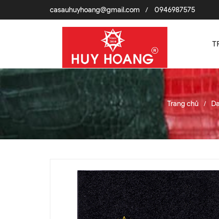
casauhuyhoang@gmail.com
0946987575
/
T
Trang chủ
Da
/