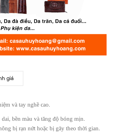
nh giá
iệm và tay nghề cao.
ẻo dai, bền màu và tăng độ bóng mịn.
hông bị rạn nứt hoặc bị gãy theo thời gian.