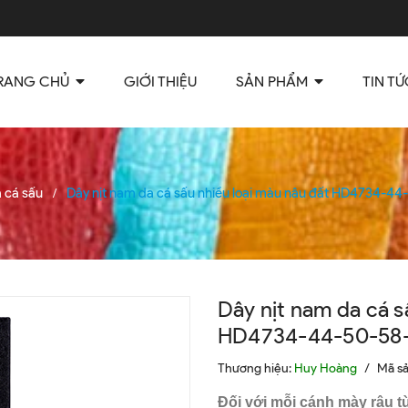
RANG CHỦ
GIỚI THIỆU
SẢN PHẨM
TIN TỨ
 cá sấu
Dây nịt nam da cá sấu nhiều loại màu nâu đất HD4734-4
/
Dây nịt nam da cá s
HD4734-44-50-58-
Thương hiệu:
Huy Hoàng
/
Mã s
Đối với mỗi cánh mày râu t