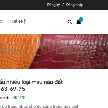
Đăng ký
/
Đăng nhập
C
LIÊN HỆ
4-50-58-63-69-75
ấu nhiều loại màu nâu đất
63-69-75
ản phẩm:
HD4775
ừ bộ trang phục cho dù sang trọng hay bình