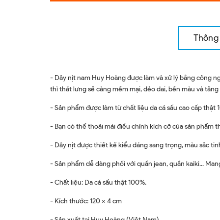
Thông 
- Dây nịt nam Huy Hoàng được làm và xử lý bằng công ng
thì thắt lưng sẽ càng mềm mại, dẻo dai, bền màu và tăng
- Sản phẩm được làm từ chất liệu da cá sấu cao cấp thật 
- Bạn có thể thoải mái điều chỉnh kích cỡ của sản phẩm t
- Dây nịt được thiết kế kiểu dáng sang trọng, màu sắc t
- Sản phẩm dễ dàng phối với quần jean, quần kaiki... Mang 
- Chất liệu: Da cá sấu thật 100%.
- Kích thước: 120 x 4 cm
- Sản xuất tại Huy Hoàng (Việt Nam)