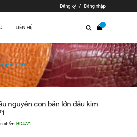
Đăng ký
/
Đăng nhập
C
LIÊN HỆ
 vàng bò HD4771
sấu nguyên con bản lớn đầu kim
71
ản phẩm:
HD4771