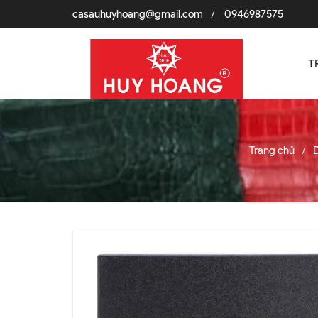
casauhuyhoang@gmail.com
0946987575
/
T
Trang chủ
D
/