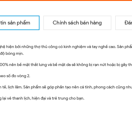
tin sản phẩm
Chính sách bán hàng
Đá
hệ hiện bởi những thợ thủ công có kinh nghiệm và tay nghề cao. Sản phẩ
 độ bóng mịn.
100% nên bề mặt thắt lưng và bề mặt da sẽ không bị rạn nứt hoặc bị gãy th
heo số đo vòng 2.
inh tế, lịch lãm. Sản phẩm sẽ góp phần tạo nên cá tính, phong cách cũng n
lại vẻ thanh lịch, hiện đại và trẻ trung cho bạn.