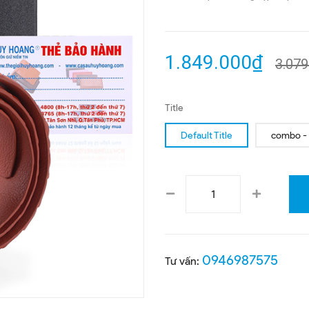
1.849.000₫
3.079
Title
Default Title
combo -
0946987575
Tư vấn: