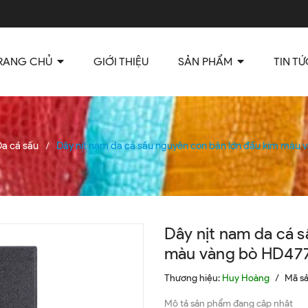
RANG CHỦ
GIỚI THIỆU
SẢN PHẨM
TIN TỨ
a cá sấu
Dây nịt nam da cá sấu nguyên con bản lớn đầu kim màu
/
Dây nịt nam da cá 
màu vàng bò HD47
Thương hiệu:
Huy Hoàng
/
Mã s
Mô tả sản phẩm đang cập nhật