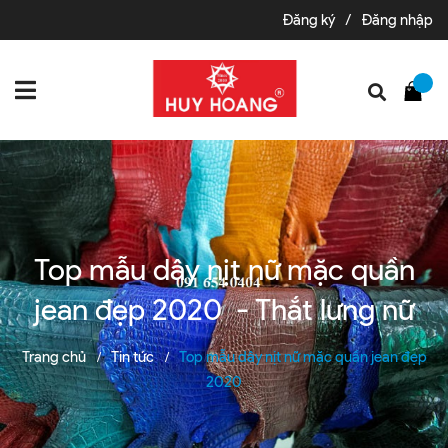
Đăng ký
/
Đăng nhập
Top mẫu dây nịt nữ mặc quần
jean đẹp 2020 - Thắt lưng nữ
Trang chủ
Tin tức
Top mẫu dây nịt nữ mặc quần jean đẹp
/
/
2020