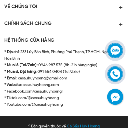
VỀ CHÚNG TÔI
CHÍNH SÁCH CHUNG
HỆ THỐNG CỬA HÀNG
* Địa chỉ
: 233 Lũy Bán Bích, Phường Phú Thạnh, TP.HCM. Ngay ngã tư
Hòa Bình
* Mua lẻ (Tel/Zalo):
0946 987 575 (8h-21h hàng ngày)
* Mua sỉ, Đặt hàng
: 091 654 0404 (Tel/Zalo)
* Email
: casauhuyhoang@gmail.com
* Website
: casauhuyhoang.com
* Facebook.com/casauhuyhoangr
* Tiktok.com/@casauhuyhoang
* Youtube.com/@casauhuyhoang
© Bản quyền thuộc về
Cá Sấu Huy Hoàng