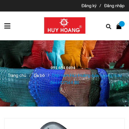
Đăng ký
/
Đăng nhập
Trang chủ
Da bò
Dép nam Huy Hoàng quai ngang màu
/
/
đen HD7144 (B)