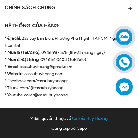
CHÍNH SÁCH CHUNG
HỆ THỐNG CỬA HÀNG
* Địa chỉ
: 233 Lũy Bán Bích, Phường Phú Thạnh, TP.HCM. Ngay ngã tư
Hòa Bình
* Mua lẻ (Tel/Zalo):
0946 987 575 (8h-21h hàng ngày)
* Mua sỉ, Đặt hàng
: 091 654 0404 (Tel/Zalo)
* Email
: casauhuyhoang@gmail.com
* Website
: casauhuyhoang.com
* Facebook.com/casauhuyhoangr
* Tiktok.com/@casauhuyhoang
* Youtube.com/@casauhuyhoang
© Bản quyền thuộc về
Cá Sấu Huy Hoàng
Cung cấp bởi
Sapo