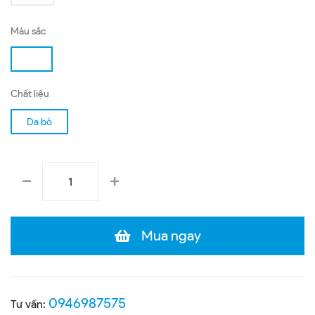
Màu sắc
Chất liệu
Da bò
Mua ngay
0946987575
Tư vấn: