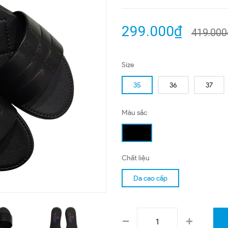
299.000₫
419.000
Size
35
36
37
Màu sắc
Chất liệu
Da cao cấp