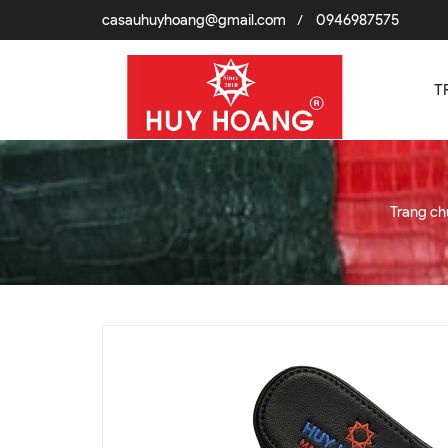
casauhuyhoang@gmail.com
0946987575
/
T
Trang ch