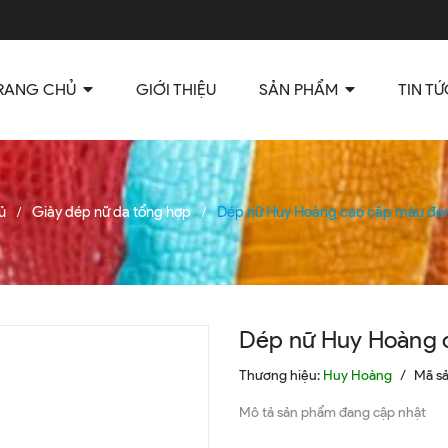
RANG CHỦ
GIỚI THIỆU
SẢN PHẨM
TIN TỨ
ủ
Giày dép nữ da tổng hợp
Dép nữ Huy Hoàng cao cấp màu đe
/
/
Dép nữ Huy Hoàng 
Thương hiệu:
Huy Hoàng
/
Mã s
Mô tả sản phẩm đang cập nhật