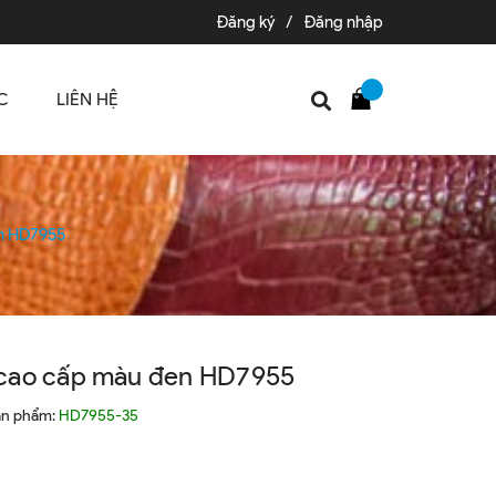
Đăng ký
/
Đăng nhập
C
LIÊN HỆ
n HD7955
cao cấp màu đen HD7955
ản phẩm:
HD7955-35