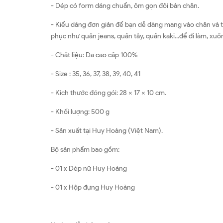
- Dép có form dáng chuẩn, ôm gọn đôi bàn chân.
- Kiểu dáng đơn giản để bạn dễ dàng mang vào chân và th
phục như quần jeans, quần tây, quần kaki...để đi làm, x
- Chất liệu: Da cao cấp 100%
- Size : 35, 36, 37, 38, 39, 40, 41
- Kích thước đóng gói: 28 x 17 x 10 cm.
- Khối lượng: 500 g
- Sản xuất tại Huy Hoàng (Việt Nam).
Bộ sản phẩm bao gồm:
- 01 x Dép nữ Huy Hoàng
- 01 x Hộp đựng Huy Hoàng