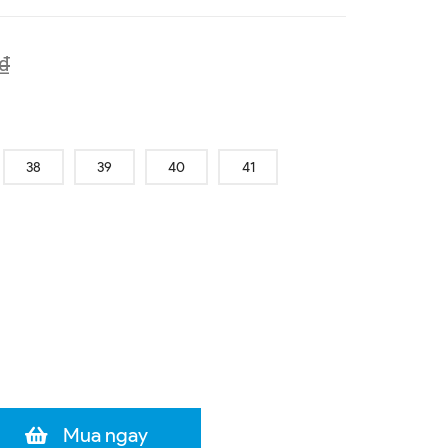
₫
38
39
40
41
Mua ngay