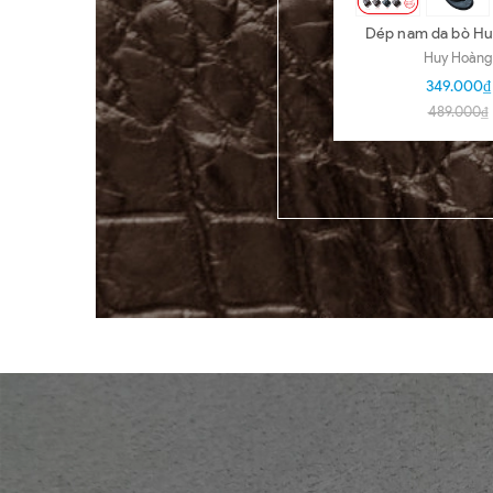
Dép nam da bò H
nhiều loại nhi
Huy Hoàng
HD7140-5
349.000₫
489.000₫