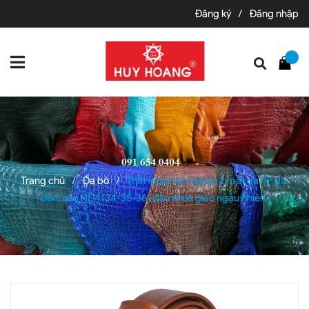
Đăng ký
/
Đăng nhập
Trang chủ
Da bò
Thắt lưng nam da bò 2 mặt da 4P da,
/
/
đen, nâu HD4134-35-36 (đầu khóa giao ngẫu nhiên)