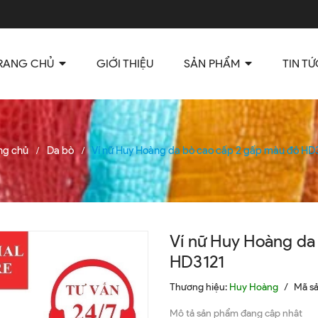
RANG CHỦ
GIỚI THIỆU
SẢN PHẨM
TIN TỨ
ng chủ
Da bò
Ví nữ Huy Hoàng da bò cao cấp 2 gấp màu đỏ HD
/
/
Ví nữ Huy Hoàng da
HD3121
Thương hiệu:
Huy Hoàng
/
Mã s
Mô tả sản phẩm đang cập nhật