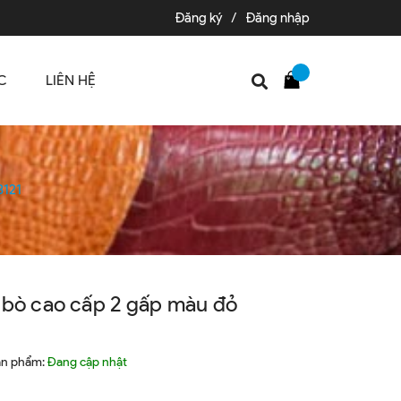
Đăng ký
/
Đăng nhập
C
LIÊN HỆ
3121
 bò cao cấp 2 gấp màu đỏ
ản phẩm:
Đang cập nhật