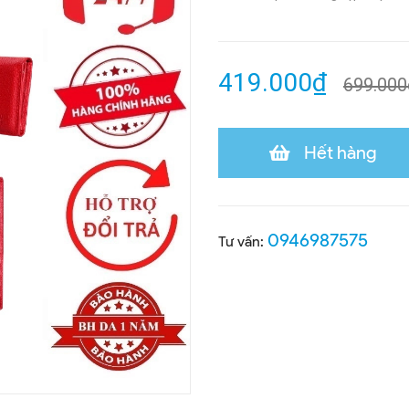
419.000₫
699.000
Hết hàng
0946987575
Tư vấn: