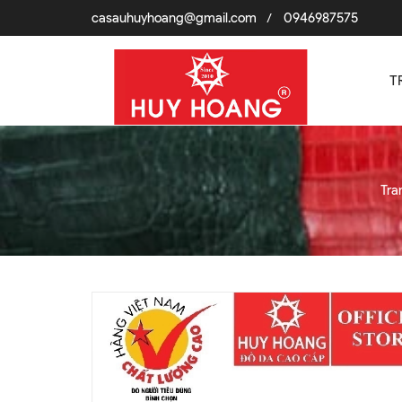
casauhuyhoang@gmail.com
0946987575
/
T
Tra