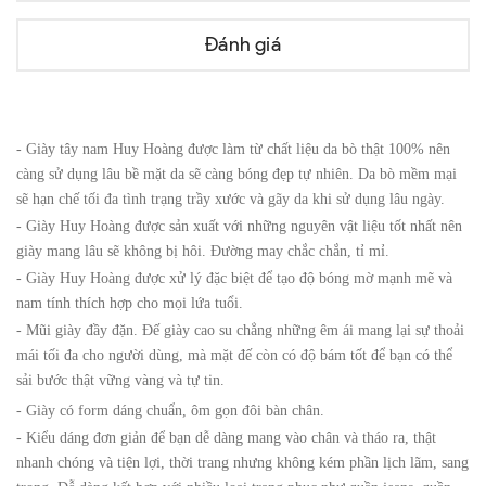
Đánh giá
- Giày tây nam Huy Hoàng được làm từ chất liệu da bò thật 100% nên
càng sử dụng lâu bề mặt da sẽ càng bóng đẹp tự nhiên. Da bò mềm mại
sẽ hạn chế tối đa tình trạng trầy xước và gãy da khi sử dụng lâu ngày.
- Giày Huy Hoàng được sản xuất với những nguyên vật liệu tốt nhất nên
giày mang lâu sẽ không bị hôi. Đường may chắc chắn, tỉ mỉ.
- Giày Huy Hoàng được xử lý đặc biệt để tạo độ bóng mờ mạnh mẽ và
nam tính thích hợp cho mọi lứa tuổi.
- Mũi giày đầy đặn. Đế giày cao su chẳng những êm ái mang lại sự thoải
mái tối đa cho người dùng, mà mặt đế còn có độ bám tốt để bạn có thể
sải bước thật vững vàng và tự tin.
- Giày có form dáng chuẩn, ôm gọn đôi bàn chân.
- Kiểu dáng đơn giản để bạn dễ dàng mang vào chân và tháo ra, thật
nhanh chóng và tiện lợi, thời trang nhưng không kém phần lịch lãm, sang