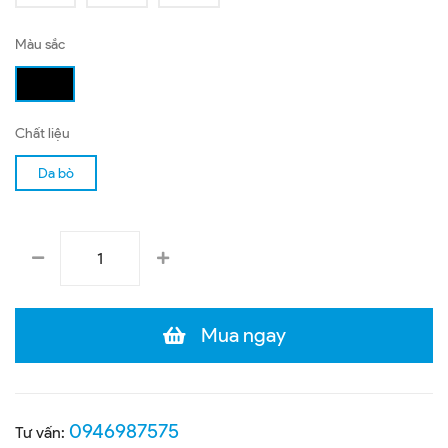
Màu sắc
Chất liệu
Da bò
Mua ngay
0946987575
Tư vấn: