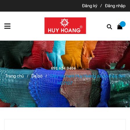
Đăng ký
/
Đăng nhập
Trang chủ
Da bò
Giày tây nam Huy Hoàng da bò màu đen
/
/
HD7107