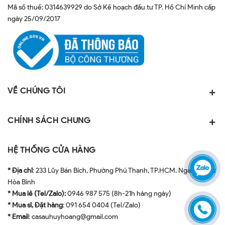
Mã số thuế: 0314639929 do Sở Kế hoạch đầu tư TP. Hồ Chí Minh cấp
ngày 25/09/2017
VỀ CHÚNG TÔI
CHÍNH SÁCH CHUNG
HỆ THỐNG CỬA HÀNG
* Địa chỉ
: 233 Lũy Bán Bích, Phường Phú Thạnh, TP.HCM. Ngay ngã tư
Hòa Bình
* Mua lẻ (Tel/Zalo):
0946 987 575 (8h-21h hàng ngày)
* Mua sỉ, Đặt hàng
: 091 654 0404 (Tel/Zalo)
* Email
: casauhuyhoang@gmail.com