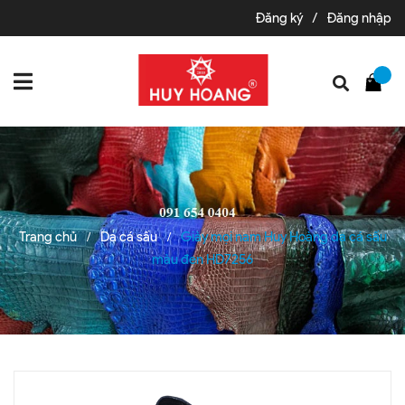
Đăng ký
/
Đăng nhập
Trang chủ
Da cá sấu
Giày mọi nam Huy Hoàng da cá sấu
/
/
màu đen HD7256