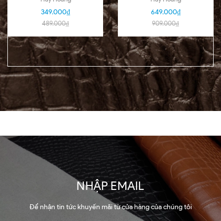
màu HD7140-51
02-03-04-05-06-07-
349.000₫
649.000₫
09-16
489.000₫
909.000₫
NHẬP EMAIL
Để nhận tin tức khuyến mãi từ cửa hàng của chúng tôi