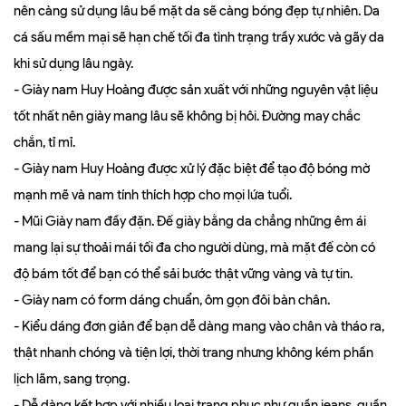
nên càng sử dụng lâu bề mặt da sẽ càng bóng đẹp tự nhiên. Da
cá sấu mềm mại sẽ hạn chế tối đa tình trạng trầy xước và gãy da
khi sử dụng lâu ngày.
- Giày nam Huy Hoàng được sản xuất với những nguyên vật liệu
tốt nhất nên giày mang lâu sẽ không bị hôi. Đường may chắc
chắn, tỉ mỉ.
- Giày nam Huy Hoàng được xử lý đặc biệt để tạo độ bóng mờ
mạnh mẽ và nam tính thích hợp cho mọi lứa tuổi.
- Mũi Giày nam đầy đặn. Đế giày bằng da chẳng những êm ái
mang lại sự thoải mái tối đa cho người dùng, mà mặt đế còn có
độ bám tốt để bạn có thể sải bước thật vững vàng và tự tin.
- Giày nam có form dáng chuẩn, ôm gọn đôi bàn chân.
- Kiểu dáng đơn giản để bạn dễ dàng mang vào chân và tháo ra,
thật nhanh chóng và tiện lợi, thời trang nhưng không kém phần
lịch lãm, sang trọng.
- Dễ dàng kết hợp với nhiều loại trang phục như quần jeans, quần