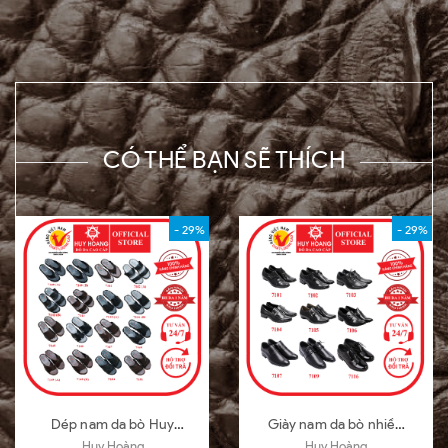
CÓ THỂ BẠN SẼ THÍCH
- 29%
- 29%
Dép nam da bò Huy
Giày nam da bò nhiều
Hoàng nhiều loại nhiều
loại màu đen HD7101-
Huy Hoàng
Huy Hoàng