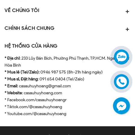
VỀ CHÚNG TÔI
CHÍNH SÁCH CHUNG
HỆ THỐNG CỬA HÀNG
* Địa chỉ
: 233 Lũy Bán Bích, Phường Phú Thạnh, TP.HCM. Ngay ngã tư
Hòa Bình
* Mua lẻ (Tel/Zalo):
0946 987 575 (8h-21h hàng ngày)
* Mua sỉ, Đặt hàng
: 091 654 0404 (Tel/Zalo)
* Email
: casauhuyhoang@gmail.com
* Website
: casauhuyhoang.com
* Facebook.com/casauhuyhoangr
* Tiktok.com/@casauhuyhoang
* Youtube.com/@casauhuyhoang