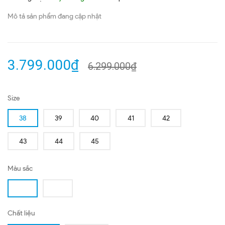
Mô tả sản phẩm đang cập nhật
3.799.000₫
6.299.000₫
Size
38
39
40
41
42
43
44
45
Màu sắc
Chất liệu