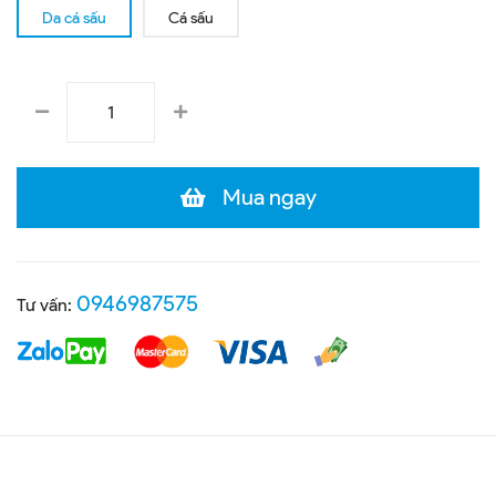
Da cá sấu
Cá sấu
Mua ngay
0946987575
Tư vấn: