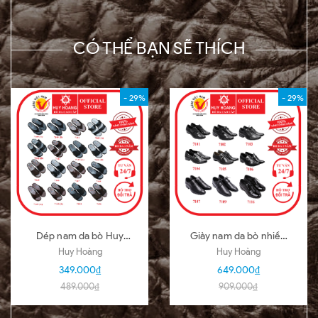
CÓ THỂ BẠN SẼ THÍCH
- 29%
- 29%
Dép nam da bò Huy
Giày nam da bò nhiều
Hoàng nhiều loại nhiều
loại màu đen HD7101-
Huy Hoàng
Huy Hoàng
màu HD7140-51
02-03-04-05-06-07-
349.000₫
649.000₫
09-16
489.000₫
909.000₫