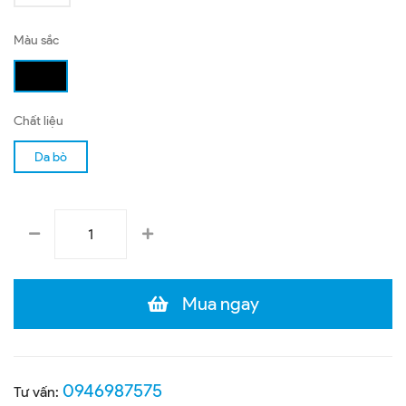
Màu sắc
Chất liệu
Da bò
Mua ngay
0946987575
Tư vấn: