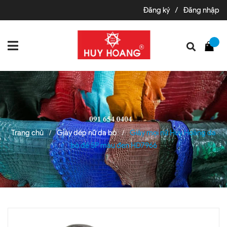
Đăng ký
/
Đăng nhập
Trang chủ
Giày dép nữ da bò
Giày mọi nữ Huy Hoàng da
/
/
bò đế 5P màu đen HD7966