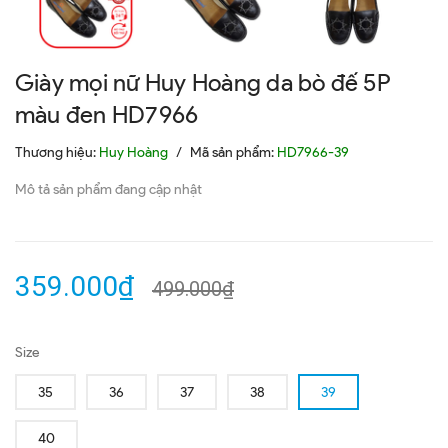
Giày mọi nữ Huy Hoàng da bò đế 5P
màu đen HD7966
Thương hiệu:
Huy Hoàng
/
Mã sản phẩm:
HD7966-39
Mô tả sản phẩm đang cập nhật
359.000₫
499.000₫
Size
35
36
37
38
39
40