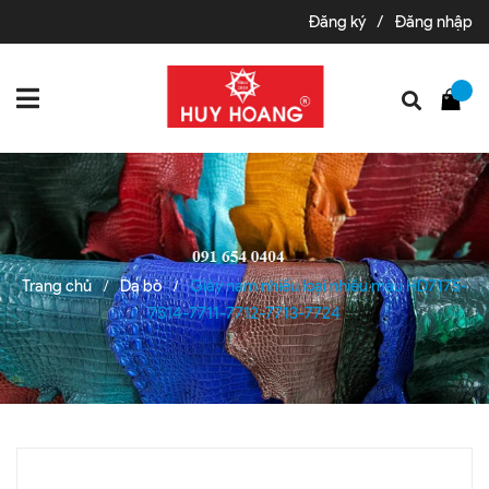
Đăng ký
/
Đăng nhập
Trang chủ
Da bò
Giày nam nhiều loại nhiều màu HD7175-
/
/
7514-7711-7712-7713-7724