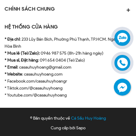
CHÍNH SÁCH CHUNG
HỆ THỐNG CỬA HÀNG
* Địa chỉ
: 233 Lũy Bán Bích, Phường Phú Thạnh, TP.HCM. Ngay ngã tư
Hòa Bình
* Mua lẻ (Tel/Zalo):
0946 987 575 (8h-21h hàng ngày)
* Mua sỉ, Đặt hàng
: 091 654 0404 (Tel/Zalo)
* Email
: casauhuyhoang@gmail.com
* Website
: casauhuyhoang.com
* Facebook.com/casauhuyhoangr
* Tiktok.com/@casauhuyhoang
* Youtube.com/@casauhuyhoang
© Bản quyền thuộc về
Cá Sấu Huy Hoàng
Cung cấp bởi
Sapo