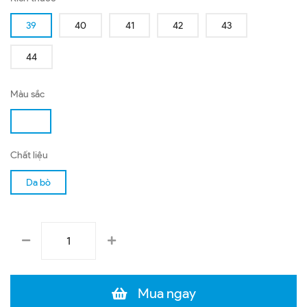
39
40
41
42
43
44
Màu sắc
Chất liệu
Da bò
Mua ngay