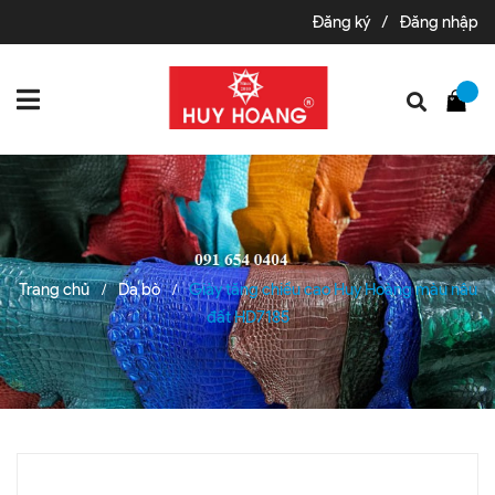
Đăng ký
/
Đăng nhập
Trang chủ
Da bò
Giày tăng chiều cao Huy Hoàng màu nâu
/
/
đất HD7185