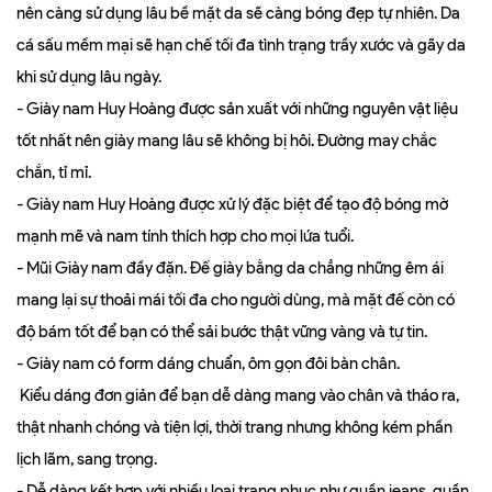
nên càng sử dụng lâu bề mặt da sẽ càng bóng đẹp tự nhiên. Da
cá sấu mềm mại sẽ hạn chế tối đa tình trạng trầy xước và gãy da
khi sử dụng lâu ngày.
- Giày nam Huy Hoàng được sản xuất với những nguyên vật liệu
tốt nhất nên giày mang lâu sẽ không bị hôi. Đường may chắc
chắn, tỉ mỉ.
- Giày nam Huy Hoàng được xử lý đặc biệt để tạo độ bóng mờ
mạnh mẽ và nam tính thích hợp cho mọi lứa tuổi.
- Mũi Giày nam đầy đặn. Đế giày bằng da chẳng những êm ái
mang lại sự thoải mái tối đa cho người dùng, mà mặt đế còn có
độ bám tốt để bạn có thể sải bước thật vững vàng và tự tin.
- Giày nam có form dáng chuẩn, ôm gọn đôi bàn chân.
Kiểu dáng đơn giản để bạn dễ dàng mang vào chân và tháo ra,
thật nhanh chóng và tiện lợi, thời trang nhưng không kém phần
lịch lãm, sang trọng.
- Dễ dàng kết hợp với nhiều loại trang phục như quần jeans, quần