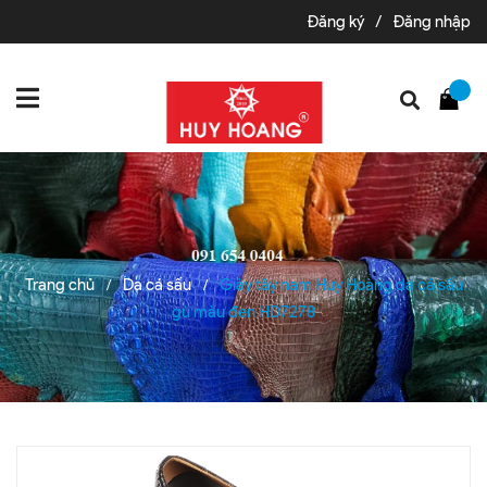
Đăng ký
/
Đăng nhập
Trang chủ
Da cá sấu
Giày tây nam Huy Hoàng da cá sấu
/
/
gù màu đen HD7278