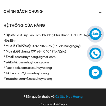
CHÍNH SÁCH CHUNG
HỆ THỐNG CỬA HÀNG
* Địa chỉ
: 233 Lũy Bán Bích, Phường Phú Thạnh, TP.HCM. Ngay ngã tư
Hòa Bình
* Mua lẻ (Tel/Zalo):
0946 987 575 (8h-21h hàng ngày)
* Mua sỉ, Đặt hàng
: 091 654 0404 (Tel/Zalo)
* Email
: casauhuyhoang@gmail.com
* Website
: casauhuyhoang.com
* Facebook.com/casauhuyhoangr
* Tiktok.com/@casauhuyhoang
* Youtube.com/@casauhuyhoang
© Bản quyền thuộc về
Cá Sấu Huy Hoàng
Cung cấp bởi
Sapo