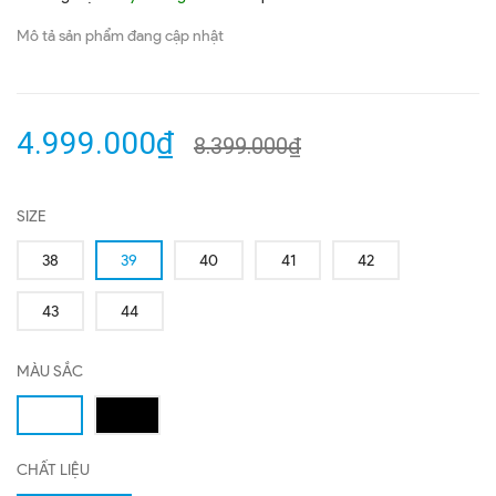
Mô tả sản phẩm đang cập nhật
4.999.000₫
8.399.000₫
SIZE
38
39
40
41
42
43
44
MÀU SẮC
CHẤT LIỆU