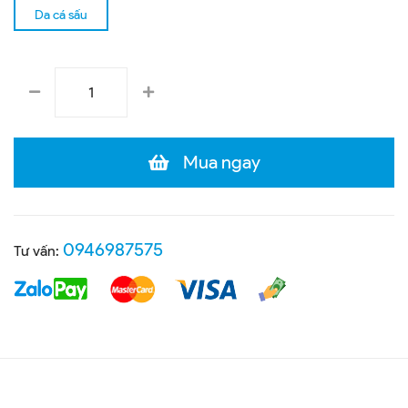
Da cá sấu
Mua ngay
0946987575
Tư vấn: