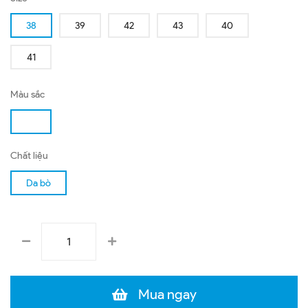
38
39
42
43
40
41
Màu sắc
Chất liệu
Da bò
Mua ngay