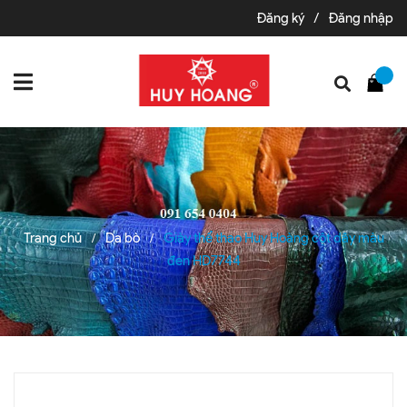
Đăng ký
/
Đăng nhập
Trang chủ
Da bò
Giày thể thao Huy Hoàng cột dây màu
/
/
đen HD7744