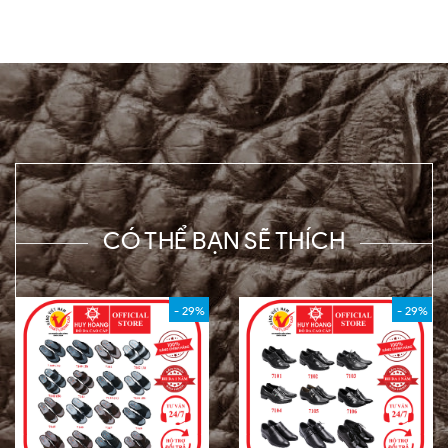
CÓ THỂ BẠN SẼ THÍCH
- 29%
- 29%