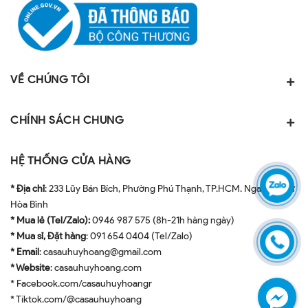
VỀ CHÚNG TÔI
CHÍNH SÁCH CHUNG
HỆ THỐNG CỬA HÀNG
* Địa chỉ
: 233 Lũy Bán Bích, Phường Phú Thạnh, TP.HCM. Ngay ngã tư
Hòa Bình
* Mua lẻ (Tel/Zalo):
0946 987 575 (8h-21h hàng ngày)
* Mua sỉ, Đặt hàng
: 091 654 0404 (Tel/Zalo)
* Email
: casauhuyhoang@gmail.com
* Website
: casauhuyhoang.com
* Facebook.com/casauhuyhoangr
* Tiktok.com/@casauhuyhoang