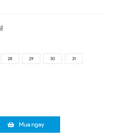
₫
28
29
30
31
Mua ngay