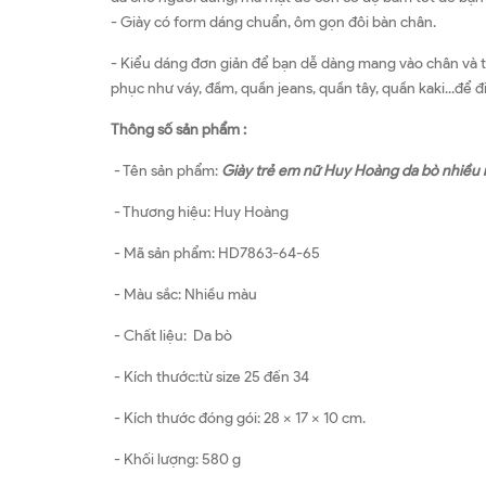
- Giày có form dáng chuẩn, ôm gọn đôi bàn chân.
- Kiểu dáng đơn giản để bạn dễ dàng mang vào chân và th
phục như váy, đầm, quần jeans, quần tây, quần kaki...để
Thông số sản phẩm :
- Tên sản phẩm:
Giày trẻ em nữ Huy Hoàng da bò nhiề
- Thương hiệu: Huy Hoàng
- Mã sản phẩm: HD7863-64-65
- Màu sắc: Nhiều màu
- Chất liệu: Da bò
- Kích thước:từ size 25 đến 34
- Kích thước đóng gói: 28 x 17 x 10 cm.
- Khối lượng: 580 g