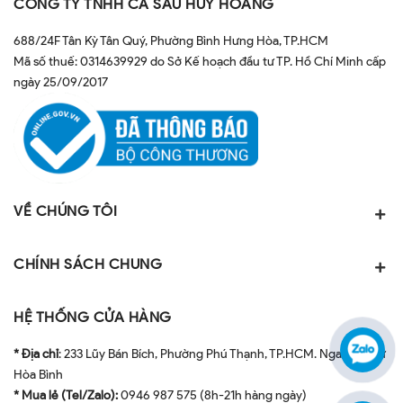
CÔNG TY TNHH CÁ SẤU HUY HOÀNG
688/24F Tân Kỳ Tân Quý, Phường Bình Hưng Hòa, TP.HCM
Mã số thuế: 0314639929 do Sở Kế hoạch đầu tư TP. Hồ Chí Minh cấp
ngày 25/09/2017
VỀ CHÚNG TÔI
CHÍNH SÁCH CHUNG
HỆ THỐNG CỬA HÀNG
* Địa chỉ
: 233 Lũy Bán Bích, Phường Phú Thạnh, TP.HCM. Ngay ngã tư
Hòa Bình
* Mua lẻ (Tel/Zalo):
0946 987 575 (8h-21h hàng ngày)