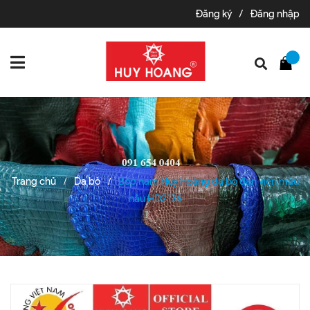
Đăng ký
/
Đăng nhập
Trang chủ
Da bò
Bóp nam Huy Hoàng da bò đan viền màu
/
/
nâu HD2136