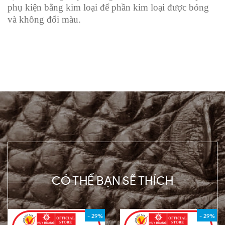
phụ kiện bằng kim loại để phần kim loại được bóng
và không đổi màu.
CÓ THỂ BẠN SẼ THÍCH
- 29%
- 29%