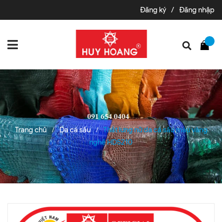
Đăng ký
/
Đăng nhập
Trang chủ
Da cá sấu
Thắt lưng nữ da cá sấu màu vàng
/
/
nghệ HD5210