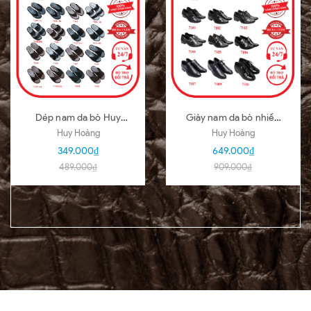
Dép nam da bò Huy
Giày nam da bò nhiều
Hoàng nhiều loại nhiều
loại màu đen HD7101-
Huy Hoàng
Huy Hoàng
màu HD7140-51
02-03-04-05-06-07-
349.000₫
649.000₫
09-16
489.000₫
909.000₫