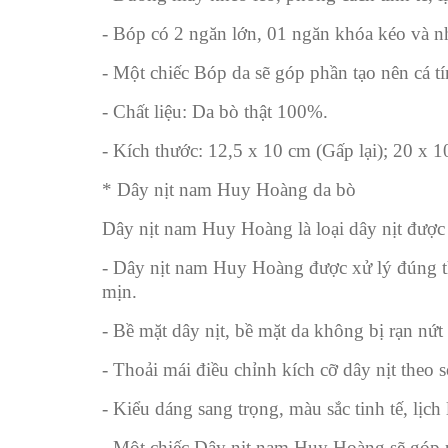
- Bóp có 2 ngăn lớn, 01 ngăn khóa kéo và nh
- Một chiếc Bóp da sẽ góp phần tạo nên cá 
- Chất liệu: Da bò thật 100%.
- Kích thước: 12,5 x 10 cm (Gấp lại); 20 x 
* Dây nịt nam Huy Hoàng da bò
Dây nịt nam Huy Hoàng là loại dây nịt được 
- Dây nịt nam Huy Hoàng được xử lý đúng th
mịn.
- Bề mặt dây nịt, bề mặt da không bị rạn nứt 
- Thoải mái điều chỉnh kích cỡ dây nịt theo 
- Kiểu dáng sang trọng, màu sắc tinh tế, lịch
- Một chiếc Dây nịt nam Huy Hoàng sẽ góp 