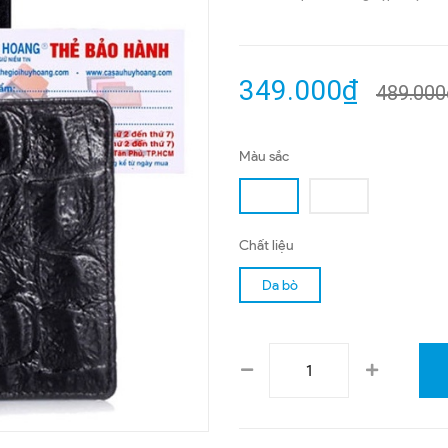
349.000₫
489.000
Màu sắc
Chất liệu
Da bò