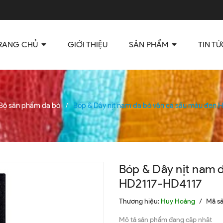
RANG CHỦ
GIỚI THIỆU
SẢN PHẨM
TIN TỨ
Bộ sản phẩm da bò
Bóp & Dây nịt nam da bò vân cá sấu màu đen
/
Bóp & Dây nịt nam 
HD2117-HD4117
Thương hiệu:
Huy Hoàng
/
Mã s
Mô tả sản phẩm đang cập nhật