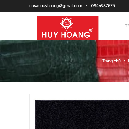
casauhuyhoang@gmail.com
0946987575
/
T
Trang chủ
/