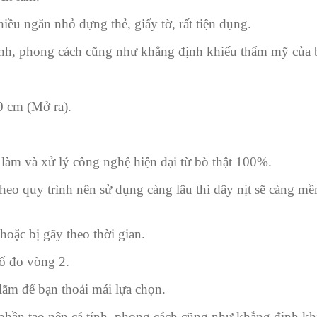
iều ngăn nhỏ đựng thẻ, giấy tờ, rất tiện dụng.
tính, phong cách cũng như khẳng định khiếu thẩm mỹ của 
10 cm (Mở ra).
làm và xử lý công nghệ hiện đại từ bò thật 100%.
eo quy trình nên sử dụng càng lâu thì dây nịt sẽ càng mề
hoặc bị gãy theo thời gian.
số đo vòng 2.
 lãm để bạn thoải mái lựa chọn.
phần tạo nên cá tính, phong cách cũng như khẳng định kh