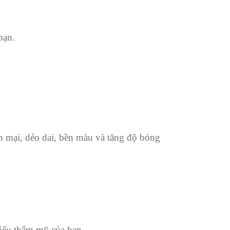
bạn.
n mại, dẻo dai, bền màu và tăng độ bóng
iếu thẩm mỹ của bạn.