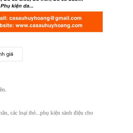
nh giá
ền.
hân, các loại thẻ...phụ kiện sành điệu cho