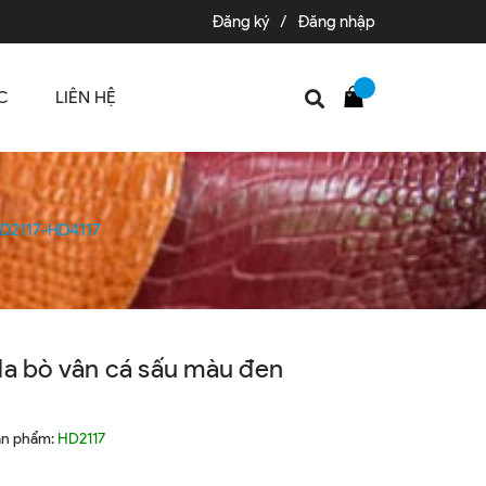
Đăng ký
/
Đăng nhập
C
LIÊN HỆ
 HD2117-HD4117
da bò vân cá sấu màu đen
ản phẩm:
HD2117