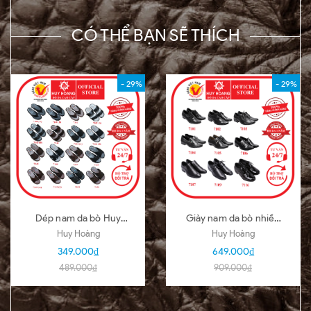
CÓ THỂ BẠN SẼ THÍCH
- 29%
- 29%
Dép nam da bò Huy
Giày nam da bò nhiều
Hoàng nhiều loại nhiều
loại màu đen HD7101-
Huy Hoàng
Huy Hoàng
màu HD7140-51
02-03-04-05-06-07-
349.000₫
649.000₫
09-16
489.000₫
909.000₫