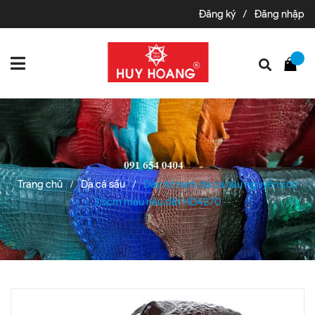
Đăng ký
/
Đăng nhập
Trang chủ
Da cá sấu
Dây nịt nam da cá sấu nguyên con
/
/
3,5cm màu nâu đất HD4270