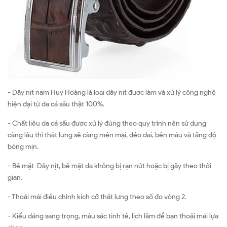
- Dây nịt nam Huy Hoàng là loại dây nịt được làm và xử lý công nghệ
hiện đại từ da cá sấu thật 100%.
- Chất liệu da cá sấu được xử lý đúng theo quy trình nên sử dụng
càng lâu thì thắt lưng sẽ càng mền mại, dẻo dai, bền màu và tăng độ
bóng mịn.
- Bề mặt Dây nịt, bề mặt da không bị rạn nứt hoặc bị gãy theo thời
gian.
- Thoải mái điều chỉnh kích cỡ thắt lưng theo số đo vòng 2.
- Kiểu dáng sang trọng, màu sắc tinh tế, lịch lãm để bạn thoải mái lựa