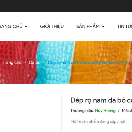
RANG CHỦ
GIỚI THIỆU
SẢN PHẨM
TIN TỨ
Trang chủ
Da bò
Dép rọ nam da bò cao cấp màu da HD7728
/
/
Dép rọ nam da bò 
Thương hiệu:
Huy Hoàng
/
Mã s
Mô tả sản phẩm đang cập nhật