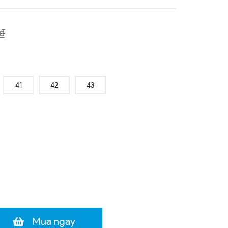
₫
41
42
43
Mua ngay