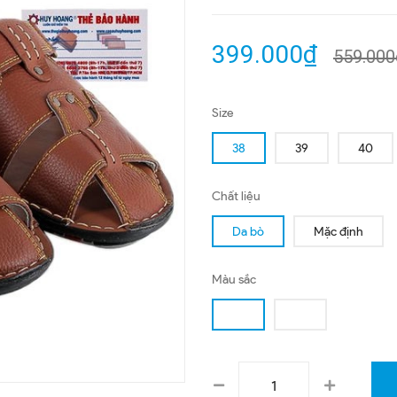
399.000₫
559.000
Size
38
39
40
Chất liệu
Da bò
Mặc định
Màu sắc