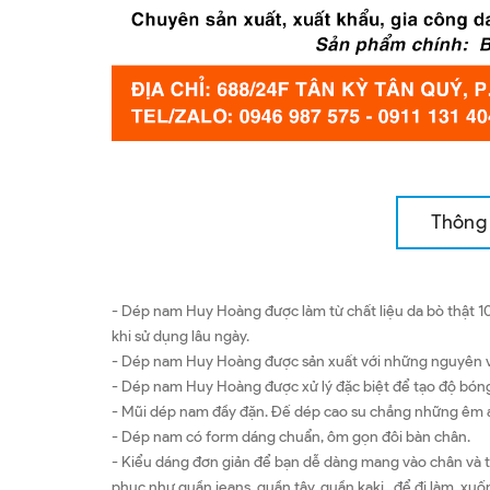
Thông 
- Dép nam Huy Hoàng được làm từ chất liệu da bò thật 1
khi sử dụng lâu ngày.
- Dép nam Huy Hoàng được sản xuất với những nguyên vật
- Dép nam Huy Hoàng được xử lý đặc biệt để tạo độ bóng
- Mũi dép nam đầy đặn. Đế dép cao su chẳng những êm ái 
- Dép nam có form dáng chuẩn, ôm gọn đôi bàn chân.
- Kiểu dáng đơn giản để bạn dễ dàng mang vào chân và thá
phục như quần jeans, quần tây, quần kaki...để đi làm, x