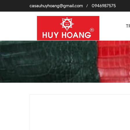
casauhuyhoang@gmail.com
0946987575
/
T