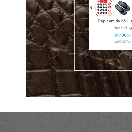
Dép nam da bò H
nhiều loại nhi
Huy Hoàng
HD7140-5
349.000₫
489.000₫