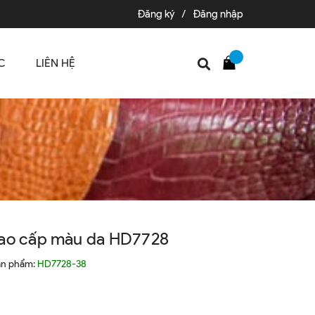
Đăng ký
/
Đăng nhập
C
LIÊN HỆ
cao cấp màu da HD7728
ản phẩm:
HD7728-38