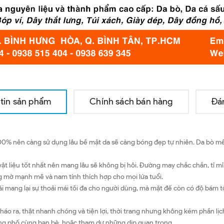
tin sản phẩm
Chính sách bán hàng
Đá
00% nên càng sử dụng lâu bề mặt da sẽ càng bóng đẹp tự nhiên. Da bò mềm
 liệu tốt nhất nên mang lâu sẽ không bị hôi. Đường may chắc chắn, tỉ mỉ
 mờ mạnh mẽ và nam tính thích hợp cho mọi lứa tuổi.
mang lại sự thoải mái tối đa cho người dùng, mà mặt đế còn có độ bám tốt
o ra, thật nhanh chóng và tiện lợi, thời trang nhưng không kém phần lịch
uống phố cùng bạn bè, hoặc tham dự những dịp quan trọng.