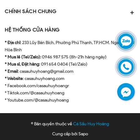
CHÍNH SÁCH CHUNG
HỆ THỐNG CỬA HÀNG
* Địa chỉ
: 233 Lũy Bán Bích, Phường Phú Thạnh, TP.HCM. Ngay ngã tư
Hòa Bình
* Mua lẻ (Tel/Zalo):
0946 987 575 (8h-21h hàng ngày)
* Mua sỉ, Đặt hàng
: 091 654 0404 (Tel/Zalo)
* Email
: casauhuyhoang@gmail.com
* Website
: casauhuyhoang.com
* Facebook.com/casauhuyhoangr
* Tiktok.com/@casauhuyhoang
* Youtube.com/@casauhuyhoang
© Bản quyền thuộc về
Cá Sấu Huy Hoàng
Cung cấp bởi
Sapo