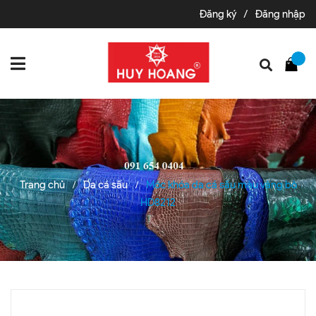
Đăng ký
/
Đăng nhập
Trang chủ
Da cá sấu
Móc khóa da cá sấu màu vàng bò
/
/
HD8212