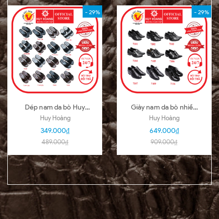
- 29%
- 29%
Dép nam da bò Huy
Giày nam da bò nhiều
Hoàng nhiều loại nhiều
loại màu đen HD7101-
Huy Hoàng
Huy Hoàng
màu HD7140-51
02-03-04-05-06-07-
349.000₫
649.000₫
09-16
489.000₫
909.000₫