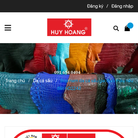
Đăng ký
/
Đăng nhập
Trang chủ
Da cá sấu
Bóp nam da cá sấu gai đuôi màu nâu
/
/
đất HD2242