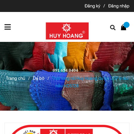
Đăng ký
/
Đăng nhập
Trang chủ
Da bò
Thắt lưng nữ Huy Hoàng da bò 2,5P màu
/
/
nâu HD5128