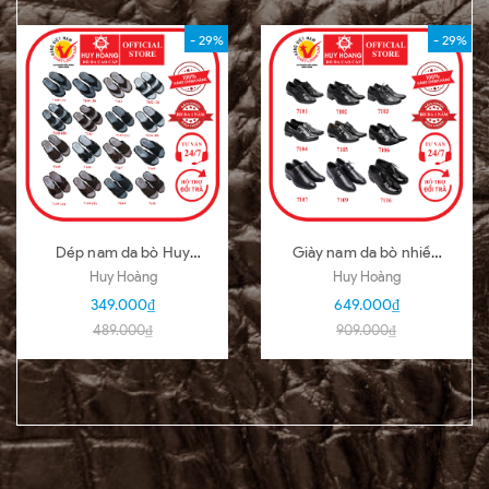
- 29%
- 29%
Dép nam da bò Huy
Giày nam da bò nhiều
Hoàng nhiều loại nhiều
loại màu đen HD7101-
Huy Hoàng
Huy Hoàng
màu HD7140-51
02-03-04-05-06-07-
349.000₫
649.000₫
09-16
489.000₫
909.000₫