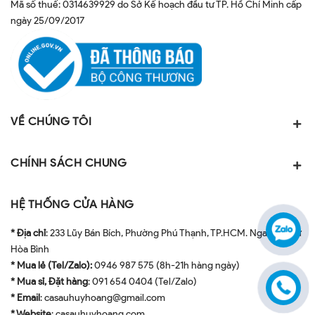
Mã số thuế: 0314639929 do Sở Kế hoạch đầu tư TP. Hồ Chí Minh cấp
ngày 25/09/2017
VỀ CHÚNG TÔI
CHÍNH SÁCH CHUNG
HỆ THỐNG CỬA HÀNG
* Địa chỉ
: 233 Lũy Bán Bích, Phường Phú Thạnh, TP.HCM. Ngay ngã tư
Hòa Bình
* Mua lẻ (Tel/Zalo):
0946 987 575 (8h-21h hàng ngày)
* Mua sỉ, Đặt hàng
: 091 654 0404 (Tel/Zalo)
* Email
: casauhuyhoang@gmail.com
* Website
: casauhuyhoang.com