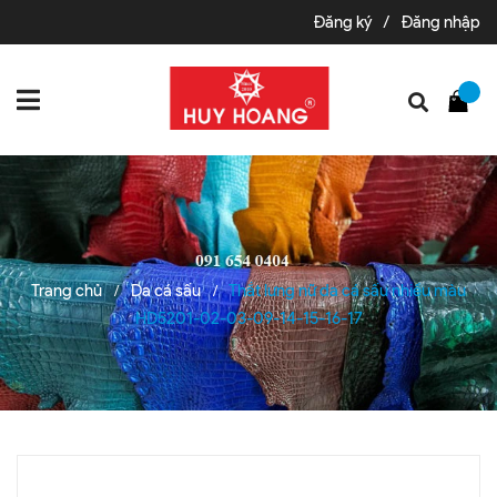
Đăng ký
/
Đăng nhập
Trang chủ
Da cá sấu
Thắt lưng nữ da cá sấu nhiều màu
/
/
HD5201-02-03-09-14-15-16-17