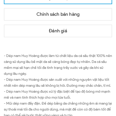
Chính sách bán hàng
Đánh giá
- Dép nam Huy Hoàng được làm từ chất liệu da cá sấu thật 100% nên
càng sử dụng lâu bề mặt da sẽ càng bóng đẹp tự nhiên. Da cá sấu
mềm mại sẽ hạn chế tối đa tình trạng trầy xước và gãy da khi sử
dụng lâu ngày.
- Dép nam Huy Hoàng được sản xuất với những nguyên vật liệu tốt
nhất nên dép mang lâu sẽ không bị hôi. Đường may chắc chắn, tỉ mỉ.
- Dép nam Huy Hoàng được xử lý đặc biệt để tạo độ bóng mờ mạnh
mẽ và nam tính thích hợp cho mọi lứa tuổi.
- Mũi dép nam đầy đặn. Đế dép bằng da chẳng những êm ái mang lại
sự thoải mái tối đa cho người dùng, mà mặt đế còn có độ bám tốt để
bạn có thể sải bước thật vững vàng và tự tin.