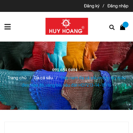
Đăng ký
/
Đăng nhập
Trang chủ
Da cá sấu
Dép nam da cá sấu móng tay màu
/
/
đen, nâu đỏ, vàng bò, nâu đất HD7213-14-15-16