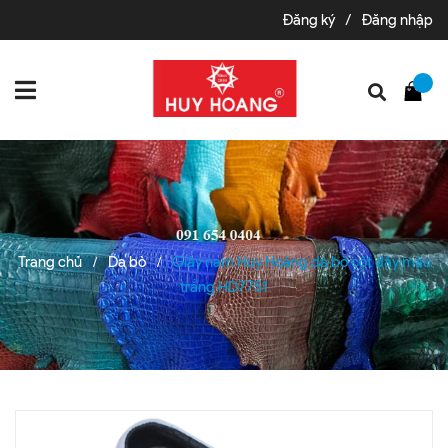
Đăng ký
/
Đăng nhập
Trang chủ
Da bò
Giày nam Huy Hoàng da bò cột dây màu
/
/
trắng HD7751