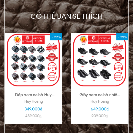
CÓ THỂ BẠN SẼ THÍCH
- 29%
- 29%
Dép nam da bò Huy
Giày nam da bò nhiều
Hoàng nhiều loại nhiều
loại màu đen HD7101-
Huy Hoàng
Huy Hoàng
màu HD7140-51
02-03-04-05-06-07-
349.000₫
649.000₫
09-16
489.000₫
909.000₫