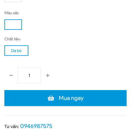
Màu sắc
Chất liệu
Da bò
Mua ngay
0946987575
Tư vấn: