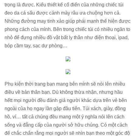
trọng là được. Kiểu thiết kế cổ điển của những chiếc túi
đeo da cá sấu được cánh mày râu ưa chuộng hơn cả.
Những đường may tinh xảo giúp phái mạnh thể hiện được
phong cách của mình. Bên trong chiếc túi có nhiều ngăn to
nhỏ để đựng nhiều đồ vật bất ly thân như điện thoại, ipad,
bóp cầm tay, sạc dự phòng…
Phụ kiện thời trang bạn mang bên mình sẽ nói lên nhiều
điều về bản thân bạn. Dù không thừa nhận, nhưng hầu
hếtt mọi người đều đánh giá người khác dựa trên vẻ bên
ngoài của họ ngay lần gặp đầu tiên. Túi xách, giày, đồng
hồ, ví… tất cả chúng đều mang một ý nghĩa nói lên cách
sống và đẳng cấp của người sở hữu chúng. Có một cách
để chắc chắn rằng mọi người sẽ nhìn bạn theo một góc độ