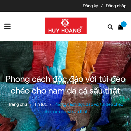
Đăng ký
/
Đăng nhập
Phong cách độc đáo với túi đeo
chéo cho nam da cá sấu thật
Trang chủ
Tin tức
Phong cách độc đáo với túi đeo chéo
/
/
cho nam da cá sấu thật