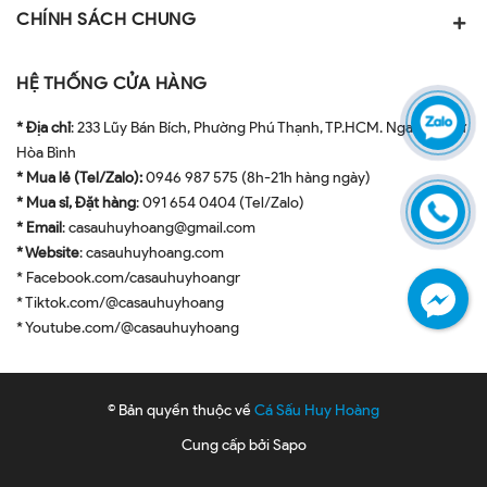
CHÍNH SÁCH CHUNG
HỆ THỐNG CỬA HÀNG
* Địa chỉ
: 233 Lũy Bán Bích, Phường Phú Thạnh, TP.HCM. Ngay ngã tư
Hòa Bình
* Mua lẻ (Tel/Zalo):
0946 987 575 (8h-21h hàng ngày)
* Mua sỉ, Đặt hàng
: 091 654 0404 (Tel/Zalo)
* Email
: casauhuyhoang@gmail.com
* Website
: casauhuyhoang.com
* Facebook.com/casauhuyhoangr
* Tiktok.com/@casauhuyhoang
* Youtube.com/@casauhuyhoang
© Bản quyền thuộc về
Cá Sấu Huy Hoàng
Cung cấp bởi
Sapo